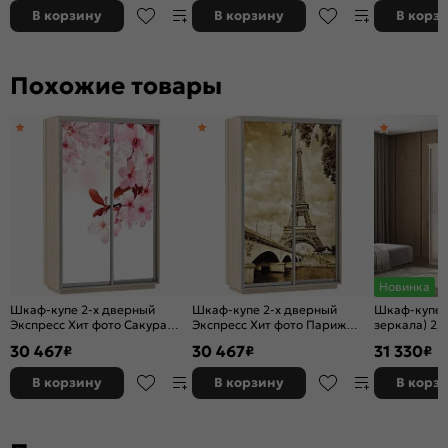
В корзину
В корзину
В корз
Похожие товары
Новинка
Шкаф-купе 2-х дверный
Шкаф-купе 2-х дверный
Шкаф-купе Э
Экспресс Хит фото Сакура
Экспресс Хит фото Париж
зеркала) 2,
Ясень шимо светлый 1200
Ясень шимо светлый 1200
30 467
30 467
31 330
₽
₽
₽
В корзину
В корзину
В корз