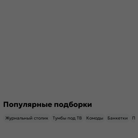
Популярные подборки
Журнальный столик
Тумбы под ТВ
Комоды
Банкетки
Пу