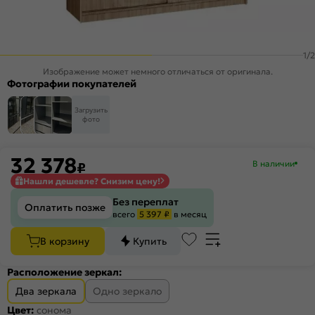
1
/
2
Изображение может немного отличаться от оригинала.
Фотографии покупателей
Загрузить
фото
32 378
В наличии
₽
Нашли дешевле? Снизим цену!
Без переплат
Оплатить позже
всего
5 397 ₽
в месяц
В корзину
Купить
Расположение зеркал:
Два зеркала
Одно зеркало
Цвет:
сонома