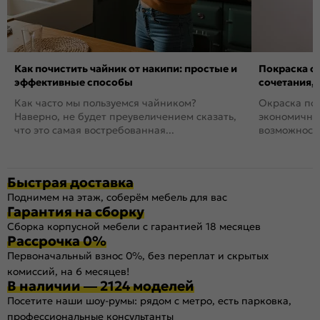
Как почистить чайник от накипи: простые и
Покраска ст
эффективные способы
сочетания,
Как часто мы пользуемся чайником?
Окраска пов
Наверно, не будет преувеличением сказать,
экономичный
что это самая востребованная...
возможность
Быстрая доставка
Поднимем на этаж, соберём мебель для вас
Гарантия на сборку
Сборка корпусной мебели с гарантией 18 месяцев
Рассрочка 0%
Первоначальный взнос 0%, без переплат и скрытых
комиссий, на 6 месяцев!
В наличии — 2124 моделей
Посетите наши шоу-румы: рядом с метро, есть парковка,
профессиональные консультанты