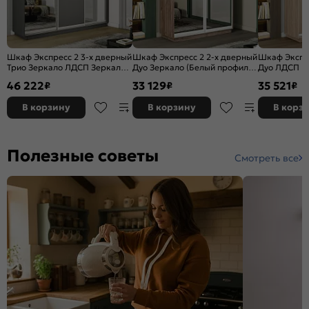
Шкаф Экспресс 2 3-х дверный
Шкаф Экспресс 2 2-х дверный
Шкаф Экспре
Трио Зеркало ЛДСП Зеркало
Дуо Зеркало (Белый профиль)
Дуо ЛДСП (
(Серебряный профиль) Серый
Дуб Крафт Табачный
профиль) Д
46 222
33 129
35 521
₽
₽
₽
Диамант 2100x2200x450
1200x2400x450
1400x2200x
В корзину
В корзину
В корз
Полезные советы
Смотреть все