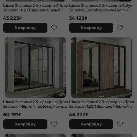
Шкаф Экспресс 2 3-х дверный Трио
Шкаф Экспресс 2 2-х дверный Дуо
Зеркало ЛДСП Зеркало (Белый
Зеркало (Белый профиль) Белый
профиль) Белый снег
снег 1400x2200x450
43 223
34 122
₽
₽
1800x2400x450
В корзину
В корзину
Шкаф Экспресс 2 3-х дверный Трио
Шкаф Экспресс 2 3-х дверный Трио
Зеркало (Чёрный профиль) Ясень
Зеркало ЛДСП Зеркало (Чёрный
Анкор светлый 2400x2400x450
профиль) Дуб Крафт Табачный
60 191
46 222
₽
₽
2100x2200x450
В корзину
В корзину