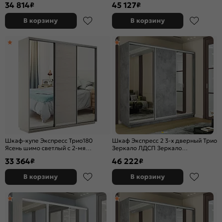
34 814
45 127
₽
₽
1400x2400x450
В корзину
В корзину
Шкаф-купе Экспресс Трио180
Шкаф Экспресс 2 3-х дверный Трио
Ясень шимо светлый с 2-мя
Зеркало ЛДСП Зеркало
зеркальными фасадами
(Серебряный профиль) Бетон
33 364
46 222
₽
₽
2100x2200x450
В корзину
В корзину