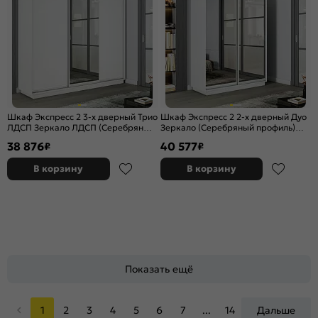
Шкаф Экспресс 2 3-х дверный Трио
Шкаф Экспресс 2 2-х дверный Дуо
ЛДСП Зеркало ЛДСП (Серебряный
Зеркало (Серебряный профиль)
профиль) Белый снег
Белый снег 1600x2400x450
38 876
40 577
₽
₽
1800x2200x450
В корзину
В корзину
Показать ещё
1
2
3
4
5
6
7
...
14
Дальше