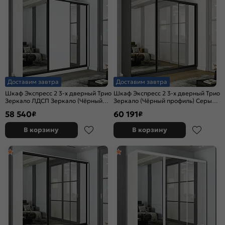
Доставим завтра
Доставим завтра
Шкаф Экспресс 2 3-х дверный Трио
Шкаф Экспресс 2 3-х дверный Трио
Зеркало ЛДСП Зеркало (Чёрный
Зеркало (Чёрный профиль) Серый
профиль) Белый снег
Диамант 2400x2400x450
58 540
60 191
₽
₽
2400x2400x450
В корзину
В корзину