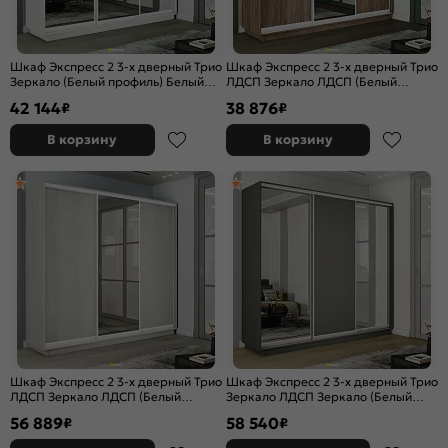
Шкаф Экспресс 2 3-х дверный Трио
Шкаф Экспресс 2 3-х дверный Трио
Зеркало (Белый профиль) Белый
ЛДСП Зеркало ЛДСП (Белый
снег 1800x2200x450
профиль) Дуб Крафт Табачный
42 144
38 876
₽
₽
1800x2200x450
В корзину
В корзину
Шкаф Экспресс 2 3-х дверный Трио
Шкаф Экспресс 2 3-х дверный Трио
ЛДСП Зеркало ЛДСП (Белый
Зеркало ЛДСП Зеркало (Белый
профиль) Ясень Анкор светлый
профиль) Серый Диамант
56 889
58 540
₽
₽
2400x2400x450
2400x2400x450