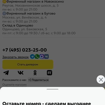
Фирменный магазин в Новокосино
Реутов, Носовихинское шоссе, д. 5
пн-вс: с 9:00 до 21:00
Фирменный магазин в Бутово
Москва, ул. Венёвская, д. 4
пн-вс: с 9:00 до 21:00
Склад в Одинцово
Одинцово, ул. Баковская, 5
пн-пт: с 9:00 до 19:30
/
сб-вс: с 9:00 до 18:00
+7 (495) 023-25-00
Заказать звонок
Стать дилером
Расскажите о нас
Поделиться
Оцените магазин
Оставьте номер - сделаем выгоднее