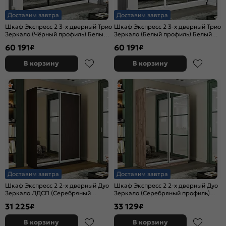
Доставим завтра
Доставим завтра
Шкаф Экспресс 2 3-х дверный Трио
Шкаф Экспресс 2 3-х дверный Трио
Зеркало (Чёрный профиль) Белый
Зеркало (Белый профиль) Белый
снег 2400x2400x450
снег 2400x2400x450
60 191
60 191
₽
₽
В корзину
В корзину
Доставим завтра
Доставим завтра
Шкаф Экспресс 2 2-х дверный Дуо
Шкаф Экспресс 2 2-х дверный Дуо
Зеркало ЛДСП (Серебряный
Зеркало (Серебряный профиль)
профиль) Венге 1200x2400x450
Дуб Крафт Табачный
31 225
33 129
₽
₽
1200x2400x450
В корзину
В корзину