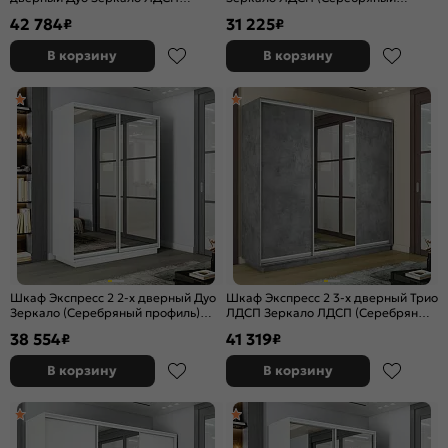
(Серебряный профиль) Белый снег
профиль) Дуб Сонома
42 784
31 225
₽
₽
1800*2400*450
1200x2400x450
В корзину
В корзину
Шкаф Экспресс 2 2-х дверный Дуо
Шкаф Экспресс 2 3-х дверный Трио
Зеркало (Серебряный профиль)
ЛДСП Зеркало ЛДСП (Серебряный
Белый снег 1600x2200x450
профиль) Бетон 1800x2400x450
38 554
41 319
₽
₽
В корзину
В корзину