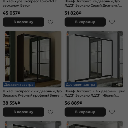
Шкаф-купе Экспресс Трио240 с
Шкаф Экспресс 2х-дверный Дуо
зеркалом Бетон
ЛДСП Зеркало Серый Диамант/
Крафт табачный 1600x2200x450
45 037
31 828
₽
₽
В корзину
В корзину
Доставим завтра
Доставим завтра
Шкаф Экспресс 2 2-х дверный Дуо
Шкаф Экспресс 2 3-х дверный Трио
Зеркало (Чёрный профиль) Венге
ЛДСП Зеркало ЛДСП (Чёрный
1600x2200x450
профиль) Белый снег
38 554
56 889
₽
₽
2400x2400x450
В корзину
В корзину