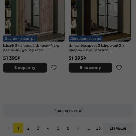
Доставим завтра
Доставим завтра
Шкаф Экспресс 2 Широкий 2-х
Шкаф Экспресс 2 Широкий 2-х
дверный Дуо Зеркало
дверный Дуо Зеркало
(Серебряный профиль) Дуб Крафт
(Серебряный профиль) Венге
51 395
51 395
₽
₽
Табачный 1800*2400*600
1800*2400*600
В корзину
В корзину
Показать ещё
1
2
3
4
5
6
7
...
23
Дальше