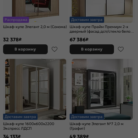
Распродажа
Доставим завтра
Шкаф-купе Элегант 2,0 м (Сонома)
Шкаф-купе Прайм Премиум 2-х
дверный (фасад дсп/стекло белое)
Чёрный профиль Белый снег
32 378
67 386
₽
₽
В корзину
В корзину
Доставим завтра
Доставим завтра
Шкаф-купе 1600x600x2200
Шкаф-купе Элегант №7 2,0 м
Экспресс ЛДСП
(Графит)
34 133
49 389
₽
₽