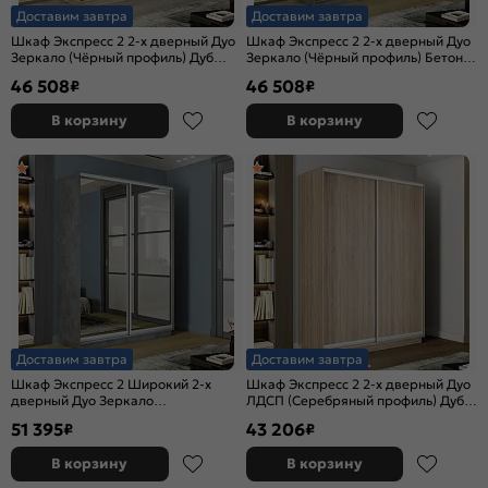
Доставим завтра
Доставим завтра
Шкаф Экспресс 2 2-х дверный Дуо
Шкаф Экспресс 2 2-х дверный Дуо
Зеркало (Чёрный профиль) Дуб
Зеркало (Чёрный профиль) Бетон
Сонома 1600x2400x600
1600x2400x600
46 508
46 508
₽
₽
В корзину
В корзину
Доставим завтра
Доставим завтра
Шкаф Экспресс 2 Широкий 2-х
Шкаф Экспресс 2 2-х дверный Дуо
дверный Дуо Зеркало
ЛДСП (Серебряный профиль) Дуб
(Серебряный профиль) Бетон
Сонома 1600x2400x600
51 395
43 206
₽
₽
1800*2400*600
В корзину
В корзину