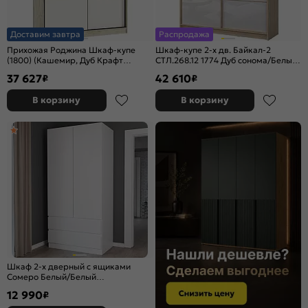
Доставим завтра
Распродажа
Прихожая Роджина Шкаф-купе
Шкаф-купе 2-х дв. Байкал-2
(1800) (Кашемир, Дуб Крафт
СТЛ.268.12 1774 Дуб сонома/Белый
серый)
глянец
37 627
42 610
₽
₽
В корзину
В корзину
Шкаф 2-х дверный с ящиками
Сомеро Белый/Белый
902*2120*502
12 990
₽