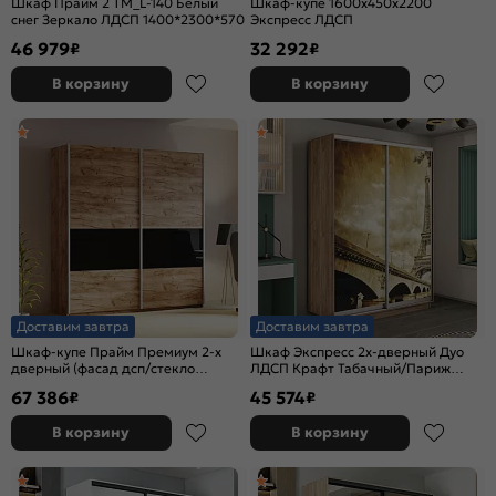
Шкаф Прайм 2 TM_L-140 Белый
Шкаф-купе 1600x450x2200
снег Зеркало ЛДСП 1400*2300*570
Экспресс ЛДСП
46 979
32 292
₽
₽
В корзину
В корзину
Доставим завтра
Доставим завтра
Шкаф-купе Прайм Премиум 2-х
Шкаф Экспресс 2х-дверный Дуо
дверный (фасад дсп/стекло
ЛДСП Крафт Табачный/Париж
черное) Серебряный профиль
1600x2400x600
67 386
45 574
₽
₽
Крафт Табачный
В корзину
В корзину