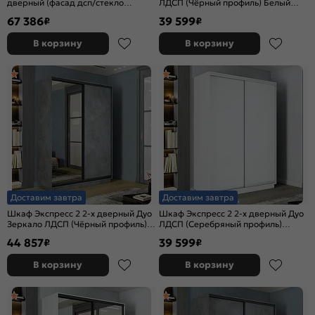
дверный (фасад дсп/стекло
ЛДСП (Чёрный профиль) Белый
черное) Чёрный профиль Крафт
снег 1600x2200x600
67 386
39 599
₽
₽
Табачный
В корзину
В корзину
Доставим завтра
Доставим завтра
Шкаф Экспресс 2 2-х дверный Дуо
Шкаф Экспресс 2 2-х дверный Дуо
Зеркало ЛДСП (Чёрный профиль)
ЛДСП (Серебряный профиль)
Бетон 1600x2400x600
Белый снег 1600x2200x600
44 857
39 599
₽
₽
В корзину
В корзину