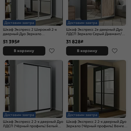
Доставим завтра
Доставим завтра
Шкаф Экспресс 2 Широкий 2-х
Шкаф Экспресс 2х-дверный Дуо
дверный Дуо Зеркало
ЛДСП Зеркало Серый Диамант/
(Серебряный профиль) Белый снег
Крафт табачный 1600x2200x450
51 395
31 828
₽
₽
1800*2400*600
В корзину
В корзину
Доставим завтра
Доставим завтра
Шкаф Экспресс 2 2-х дверный Дуо
Шкаф Экспресс 2 2-х дверный Дуо
ЛДСП (Чёрный профиль) Белый
Зеркало (Чёрный профиль) Венге
снег 1400x2200x600
1600x2200x450