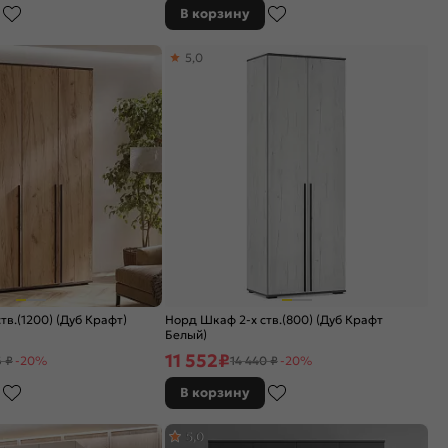
В корзину
5,0
тв.(1200) (Дуб Крафт)
Норд Шкаф 2-х ств.(800) (Дуб Крафт
Белый)
11 552
₽
 ₽
-20%
14 440 ₽
-20%
В корзину
5,0