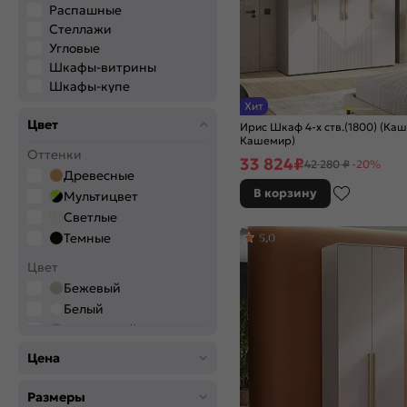
Распашные
Стеллажи
Угловые
Шкафы-витрины
Шкафы-купе
Хит
Цвет
Ирис Шкаф 4-х ств.(1800) (Ка
Кашемир)
Оттенки
33 824
₽
42 280 ₽
-20%
Древесные
В корзину
Мультицвет
Светлые
Темные
5,0
Цвет
Бежевый
Белый
Бирюзовый
Голубой
Цена
Графитовый
Желтый
Размеры