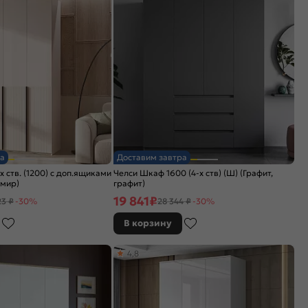
а
Доставим завтра
 ств. (1200) с доп.ящиками
Челси Шкаф 1600 (4-х ств) (Ш) (Графит,
мир)
графит)
19 841
₽
23 ₽
-30%
28 344 ₽
-30%
В корзину
4,8