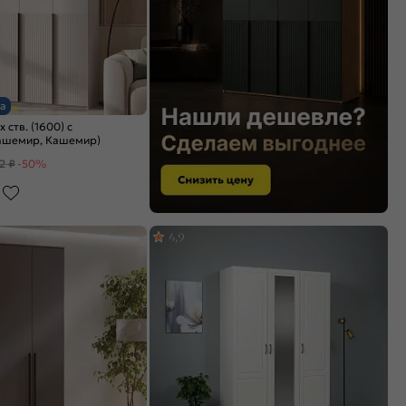
а
ств. (1600) с
ашемир, Кашемир)
2 ₽
-50%
4,9