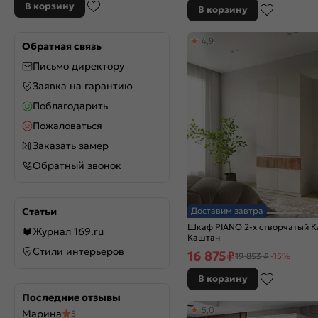
В корзину
В корзину
4,9
Обратная связь
Письмо директору
Заявка на гарантию
Поблагодарить
Пожаловаться
Заказать замер
Обратный звонок
Статьи
Доставим завтра
Шкаф PIANO 2-х створчатый 
Журнал 169.ru
Каштан
Стили интерьеров
16 875
₽
19 853 ₽
-15%
В корзину
Последние отзывы
5,0
Марина
5