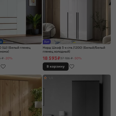
а
Хит
 (Ш) (Белый глянец
Норд Шкаф 3-х ств.(1200) (Белый/Белый
онома)
глянец холодный)
18 593
₽
6 ₽
-20%
37 186 ₽
-50%
В корзину
5,0