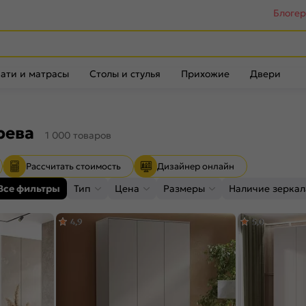
Блоге
ати и матрасы
Столы и стулья
Прихожие
Двери
рева
1 000 товаров
Рассчитать стоимость
Дизайнер онлайн
Все фильтры
Тип
Цена
Размеры
Наличие зеркал
4,9
5,0