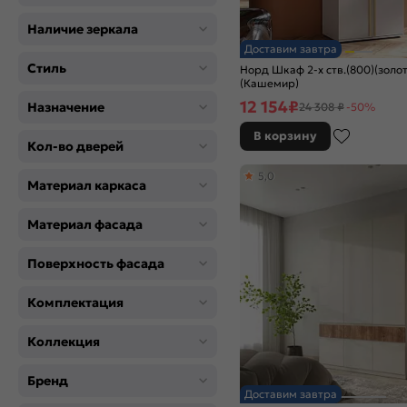
Зелёный
Коричневый
Наличие зеркала
Розовый
Доставим завтра
Стиль
Серый
Норд Шкаф 2-х ств.(800)(золот
(Кашемир)
Черный
12 154
₽
Назначение
24 308 ₽
-50%
В корзину
Кол-во дверей
5,0
Материал каркаса
Материал фасада
Поверхность фасада
Комплектация
Коллекция
Бренд
Доставим завтра