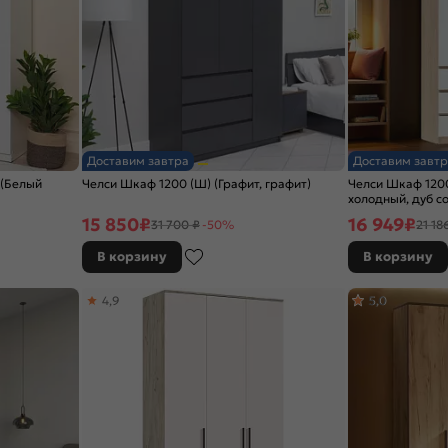
Доставим завтра
Доставим завтр
 (Белый
Челси Шкаф 1200 (Ш) (Графит, графит)
Челси Шкаф 1200
холодный, дуб с
15 850
₽
16 949
₽
31 700 ₽
-50%
21 18
В корзину
В корзину
4,9
5,0