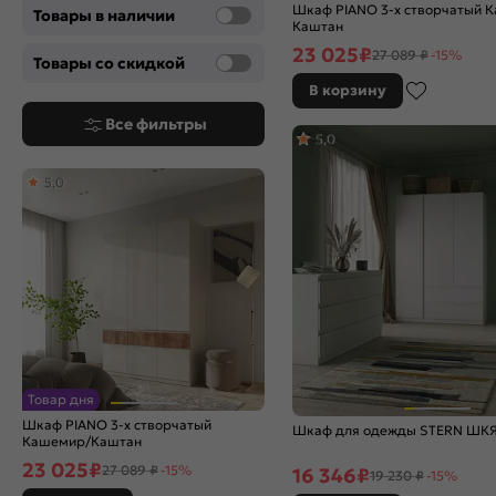
Шкаф PIANO 3-х створчатый 
Товары в наличии
Каштан
23 025
₽
27 089 ₽
-15%
Товары со скидкой
В корзину
Все фильтры
5,0
5,0
Товар дня
Шкаф PIANO 3-х створчатый
Шкаф для одежды STERN ШКЯ
Кашемир/Каштан
23 025
₽
27 089 ₽
-15%
16 346
₽
19 230 ₽
-15%