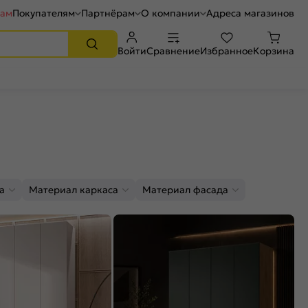
рам
Покупателям
Партнёрам
О компании
Адреса магазинов
Войти
Сравнение
Избранное
Корзина
а
Материал каркаса
Материал фасада