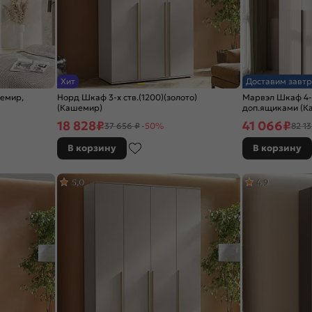
Хит
Доставим завтр
шемир,
Норд Шкаф 3-х ств.(1200)(золото)
Марвэл Шкаф 4-х 
(Кашемир)
доп.ящиками (К
18 828
₽
41 066
₽
37 656 ₽
-50%
82 13
В корзину
В корзину
5,0
4,9