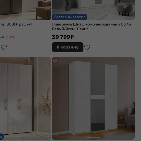
Доставим завтра
в.(800) (Графит)
Ливерпуль Шкаф комбинированный 08.45
Белый/Ясень Ваниль
39 799
₽
4 ₽
-30%
В корзину
5,0
а