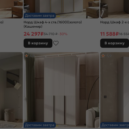
Доставим завтра
о)
Норд Шкаф 4-х ств.(1600)(золото)
Норд Шкаф 2-х ст
(Кашемир)
24 297
₽
11 588
₽
34 710 ₽
-30%
16 55
В корзину
В корзину
4,8
4,9
Доставим завтра
Доставим завтр