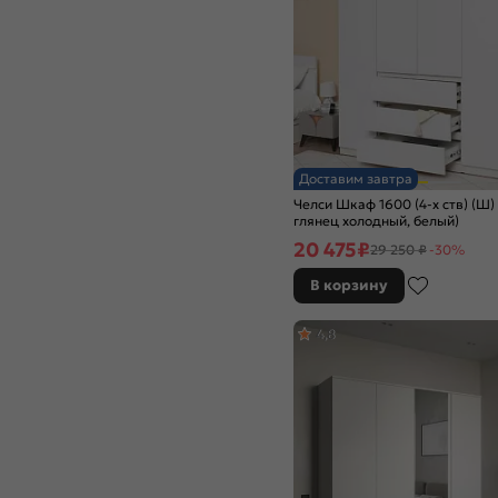
Доставим завтра
Челси Шкаф 1600 (4-х ств) (Ш)
глянец холодный, белый)
20 475
₽
29 250 ₽
-30%
В корзину
4,8