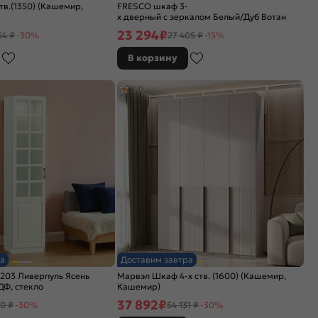
тв.(1350) (Кашемир,
FRESCO шкаф 3-
х дверный с зеркалом Белый/Дуб Вотан
23 294
₽
54 ₽
-30%
27 405 ₽
-15%
В корзину
5,0
а
Доставим завтра
203 Ливерпуль Ясень
Марвэл Шкаф 4-х ств. (1600) (Кашемир,
ДФ, стекло
Кашемир)
37 892
₽
0 ₽
-30%
54 131 ₽
-30%