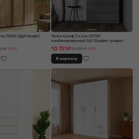
тв.(1600) (Дуб Крафт)
Челси Шкаф 2-х ств (2УПК)
комбинированный (Ш) (Графит, графит)
10 751
₽
60 ₽
-50%
13 439 ₽
-20%
В корзину
4,8