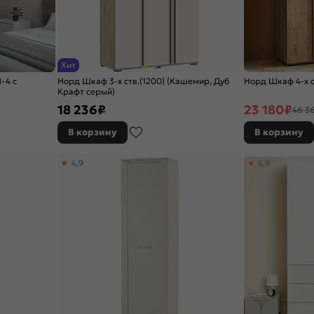
Хит
-4 c
Норд Шкаф 3-х ств.(1200) (Кашемир, Дуб
Норд Шкаф 4-х с
Крафт серый)
18 236
₽
23 180
₽
46 3
В корзину
В корзину
4,9
4,9