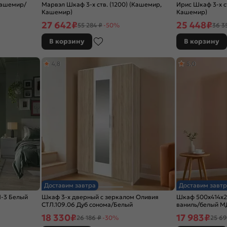
Кашемир/
Марвэл Шкаф 3-х ств. (1200) (Кашемир,
Ирис Шкаф 3-х с
Кашемир)
Кашемир)
27 642
₽
25 448
₽
55 284 ₽
-50%
36 3
В корзину
В корзину
4,8
5,0
Доставим завтра
Доставим завтр
-3 Белый
Шкаф 3-х дверный с зеркалом Оливия
Шкаф 500x414x2
СТЛ.109.06 Дуб сонома/Белый
ваниль/белый М
18 330
₽
17 983
₽
26 186 ₽
-30%
25 69