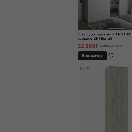
Шкаф для одежды STERN ШКЯ
зеркалом(N) Белый
25 398
₽
29 880 ₽
-15%
В корзину
4,9