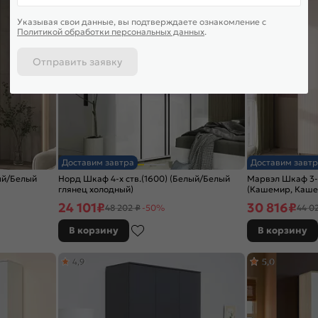
Указывая свои данные, вы подтверждаете ознакомление c
Политикой обработки персональных данных
.
Отправить заявку
Доставим завтра
Доставим завтр
ый/Белый
Норд Шкаф 4-х ств.(1600) (Белый/Белый
Марвэл Шкаф 3-х
глянец холодный)
(Кашемир, Каше
24 101
₽
30 816
₽
48 202 ₽
-50%
44 0
В корзину
В корзину
4,9
5,0