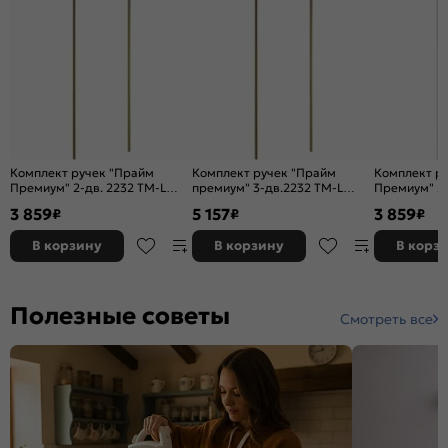
Комплект ручек "Прайм
Комплект ручек "Прайм
Комплект р
Премиум" 2-дв. 2232 TM-L
премиум" 3-дв.2232 TM-L
Премиум" 2-
Бронза
Бронза
Белый
3 859
5 157
3 859
₽
₽
₽
В корзину
В корзину
В корз
Полезные советы
Смотреть все