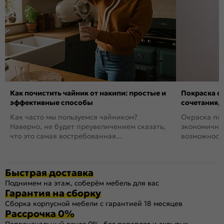
Как почистить чайник от накипи: простые и
Покраска ст
эффективные способы
сочетания,
Как часто мы пользуемся чайником?
Окраска пов
Наверно, не будет преувеличением сказать,
экономичный
что это самая востребованная...
возможность
Быстрая доставка
Поднимем на этаж, соберём мебель для вас
Гарантия на сборку
Сборка корпусной мебели с гарантией 18 месяцев
Рассрочка 0%
Первоначальный взнос 0%, без переплат и скрытых