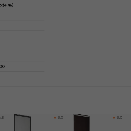
офиль)
400
4,8
5,0
5,0