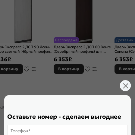
Распродажа
Доставим 
рь Экспресс 2 ДСП 90 Ясень
Дверь Экспресс 2 ДСП 60 Венге
Дверь Эксп
ор светлый (Чёрный профиль)
(Серебряный профиль) для
Сонома (С
 шкафа Н220
шкафа Н240
для шкафа
436
₽
6 353
₽
6 353
₽
 корзину
В корзину
В корз
4,8
4,8
4,8
Оставьте номер - сделаем выгоднее
Телефон*