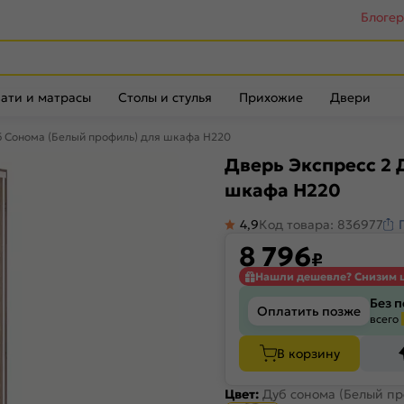
Блоге
ати и матрасы
Столы и стулья
Прихожие
Двери
б Сонома (Белый профиль) для шкафа Н220
Дверь Экспресс 2 
шкафа Н220
4,9
Код товара: 836977
8 796
₽
Нашли дешевле? Снизим 
Без 
Оплатить позже
всего
В корзину
Цвет:
Дуб сонома (Белый пр