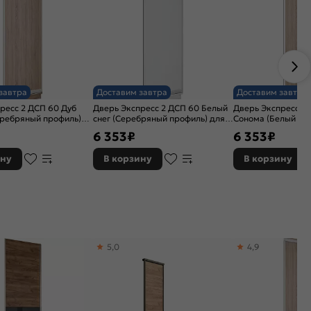
завтра
Доставим завтра
Доставим завтра
ресс 2 ДСП 60 Дуб
Дверь Экспресс 2 ДСП 60 Белый
Дверь Экспресс 2
еребряный профиль)
снег (Серебряный профиль) для
Сонома (Белый пр
 Н240
шкафа Н240
шкафа Н240
6 353
₽
6 353
₽
ину
В корзину
В корзину
5,0
4,9