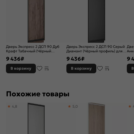
Дверь Экспресс 2 ДСП 90 Дуб
Дверь Экспресс 2 ДСП 90 Серый
Две
Крафт Табачный (Чёрный
Диамант (Чёрный профиль) для
Анк
профиль) для шкафа Н220
шкафа Н220
для
9 436
₽
9 436
₽
9 
В корзину
В корзину
В
Похожие товары
4,8
5,0