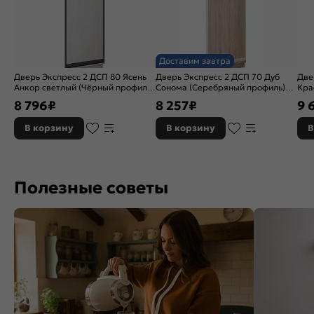
Доставим завтра
Дверь Экспресс 2 ДСП 80 Ясень
Дверь Экспресс 2 ДСП 70 Дуб
Две
Анкор светлый (Чёрный профиль)
Сонома (Серебряный профиль)
Кра
для шкафа Н220
для шкафа Н240
про
8 796
₽
8 257
₽
9 
В корзину
В корзину
В
Полезные советы