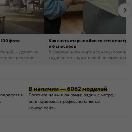
 100 фото
Как снять старые обои со стен: инстру
и 6 способов
стиной, – довольно
В современном мире все чаще возника
рьерное решение в
трудности с подготовкой поверхности д
поклейки обоев. И многие за...
В наличии — 6062 моделей
 переплат и
Посетите наши шоу-румы: рядом с метро,
в!
есть парковка, профессиональные
консультанты