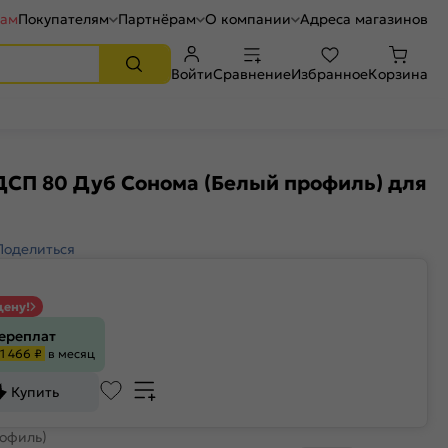
рам
Покупателям
Партнёрам
О компании
Адреса магазинов
Войти
Сравнение
Избранное
Корзина
ДСП 80 Дуб Сонома (Белый профиль) для
Поделиться
цену!
переплат
1 466 ₽
в месяц
Купить
офиль)