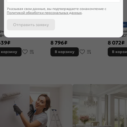
Указывая свои данные, вы подтверждаете ознакомление c
Политикой обработки персональных данных
.
Отправить заявку
Доставим 
рь Экспресс 2 ДСП 80 Дуб
Дверь Экспресс 2 ДСП 80 Дуб
Дверь Прай
фт Табачный (Чёрный
Сонома (Серебряный профиль)
секций ДС
филь) для шкафа Н240
для шкафа Н220
Крафт таб
639
₽
8 796
₽
8 072
₽
 корзину
В корзину
В корз