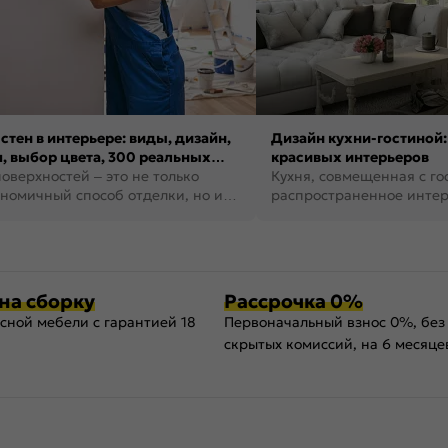
стен в интерьере: виды, дизайн,
Дизайн кухни-гостиной:
, выбор цвета, 300 реальных
красивых интерьеров
оверхностей – это не только
Кухня, совмещенная с го
номичный способ отделки, но и
распространенное инте
ть создать кре...
наши дни. В нем от...
на сборку
Рассрочка 0%
сной мебели с гарантией 18
Первоначальный взнос 0%, без
скрытых комиссий, на 6 месяце