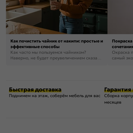
Как почистить чайник от накипи: простые и
Покраска 
эффективные способы
сочетания
Как часто мы пользуемся чайником?
фото
Окраска п
Наверно, не будет преувеличением сказать,
самый эко
что это самая востребованная...
возможнос
Быстрая доставка
Гарантия 
Поднимем на этаж, соберём мебель для вас
Сборка корпу
месяцев