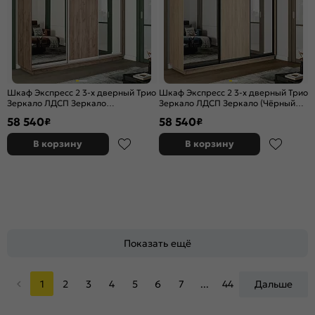
Шкаф Экспресс 2 3-х дверный Трио
Шкаф Экспресс 2 3-х дверный Трио
Зеркало ЛДСП Зеркало
Зеркало ЛДСП Зеркало (Чёрный
(Серебряный профиль) Дуб Крафт
профиль) Дуб Сонома
58 540
58 540
₽
₽
Табачный 2400x2400x450
2400x2400x450
В корзину
В корзину
Показать ещё
1
2
3
4
5
6
7
...
44
Дальше