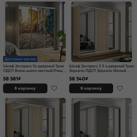
Доставим завтра
Шкаф Экспресс 3х-дверный Трио
Шкаф Экспресс 2 3-х дверный Трио
ЛДСП Ясень шимо светлый/Улица
Зеркало ЛДСП Зеркало (Белый
2400x2200x600
профиль) Дуб Сонома
58 581
58 540
₽
₽
2400x2400x450
В корзину
В корзину