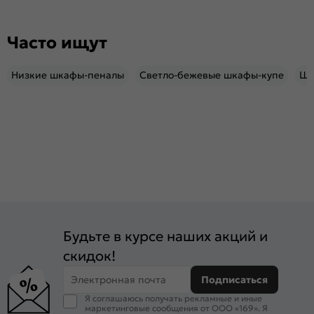
Часто ищут
Низкие шкафы-пеналы
Светло-бежевые шкафы-купе
Шк
Будьте в курсе наших акций и
скидок!
Электронная почта
Подписаться
Я соглашаюсь получать рекламные и иные
маркетинговые сообщения от ООО «169». Я