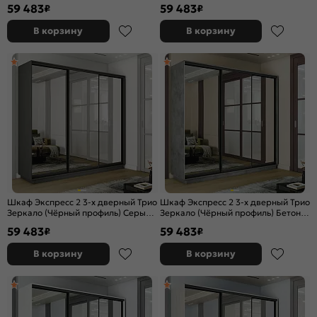
Ясень Анкор светлый
Сонома 2400x2200x600
59 483
59 483
₽
₽
2400x2200x600
В корзину
В корзину
Шкаф Экспресс 2 3-х дверный Трио
Шкаф Экспресс 2 3-х дверный Трио
Зеркало (Чёрный профиль) Серый
Зеркало (Чёрный профиль) Бетон
Диамант 2400x2200x600
2400x2200x600
59 483
59 483
₽
₽
В корзину
В корзину