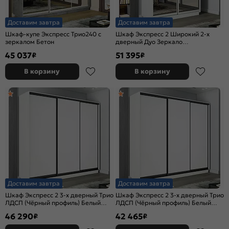
Доставим завтра
Доставим завтра
Шкаф-купе Экспресс Трио240 с
Шкаф Экспресс 2 Широкий 2-х
зеркалом Бетон
дверный Дуо Зеркало
(Серебряный профиль) Белый снег
45 037
51 395
₽
₽
1800*2400*600
В корзину
В корзину
Доставим завтра
Доставим завтра
Шкаф Экспресс 2 3-х дверный Трио
Шкаф Экспресс 2 3-х дверный Трио
ЛДСП (Чёрный профиль) Белый
ЛДСП (Чёрный профиль) Белый
снег 1800x2400x600
снег 1800x2200x600
46 290
42 465
₽
₽