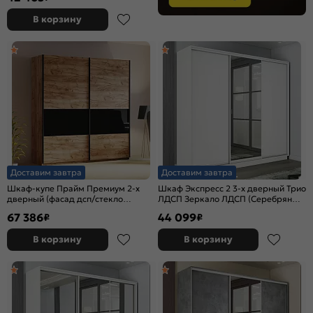
В корзину
Доставим завтра
Доставим завтра
Шкаф-купе Прайм Премиум 2-х
Шкаф Экспресс 2 3-х дверный Трио
дверный (фасад дсп/стекло
ЛДСП Зеркало ЛДСП (Серебряный
черное) Чёрный профиль Крафт
профиль) Белый снег
67 386
44 099
₽
₽
Табачный
1800x2200x600
В корзину
В корзину