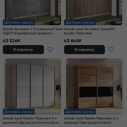
Доставим завтра
Доставим завтра
Шкаф Экспресс 2 3-х дверный Трио
Шкаф-купе Экспресс Трио240
ЛДСП (Серебряный профиль)
Крафт Табачный
Бетон 2100x2200x450
43 526
43 645
₽
₽
В корзину
В корзину
Доставим завтра
Доставим завтра
Шкаф-купе Прайм Премиум 3-х
Шкаф-купе Прайм Премиум 2-х
дверный (фасад дсп/стекло белое)
дверный (фасад дсп/стекло
Чёрный профиль Белый снег
черное) Серебряный профиль