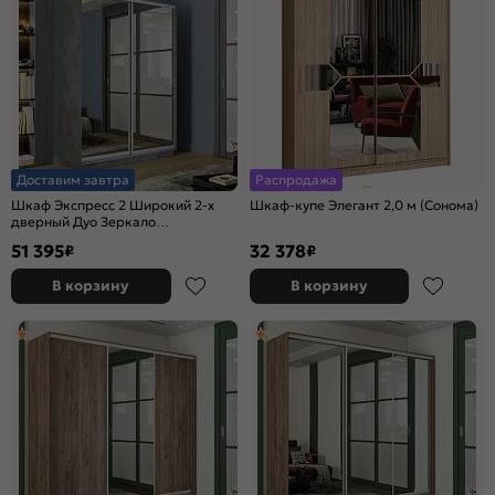
Доставим завтра
Распродажа
Шкаф Экспресс 2 Широкий 2-х
Шкаф-купе Элегант 2,0 м (Сонома)
дверный Дуо Зеркало
(Серебряный профиль) Бетон
51 395
32 378
₽
₽
1800*2400*600
В корзину
В корзину