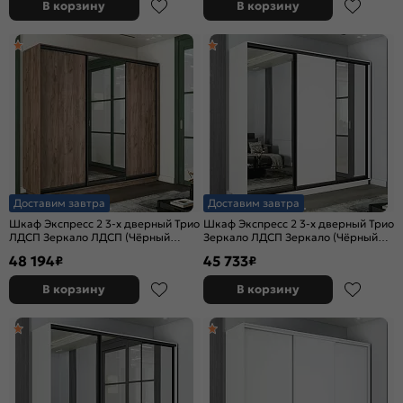
В корзину
В корзину
Доставим завтра
Доставим завтра
Шкаф Экспресс 2 3-х дверный Трио
Шкаф Экспресс 2 3-х дверный Трио
ЛДСП Зеркало ЛДСП (Чёрный
Зеркало ЛДСП Зеркало (Чёрный
профиль) Дуб Крафт Табачный
профиль) Белый снег
48 194
45 733
₽
₽
1800x2400x600
1800x2200x600
В корзину
В корзину