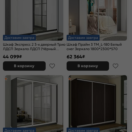
Доставим завтра
Доставим завтра
Шкаф Экспресс 2 3-х дверный Трио
Шкаф Прайм 3 TM_L-180 Белый
ЛДСП Зеркало ЛДСП (Чёрный
снег Зеркало 1800*2300*570
профиль) Белый снег
44 099
62 364
₽
₽
1800x2200x600
В корзину
В корзину
Доставим завтра
Доставим завтра