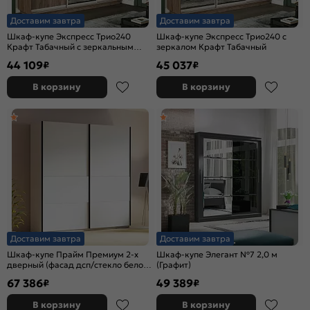
Доставим завтра
Доставим завтра
Шкаф-купе Экспресс Трио240
Шкаф-купе Экспресс Трио240 с
Крафт Табачный с зеркальным
зеркалом Крафт Табачный
фасадом
44 109
45 037
₽
₽
В корзину
В корзину
Доставим завтра
Доставим завтра
Шкаф-купе Прайм Премиум 2-х
Шкаф-купе Элегант №7 2,0 м
дверный (фасад дсп/стекло белое)
(Графит)
Чёрный профиль Белый снег
67 386
49 389
₽
₽
В корзину
В корзину