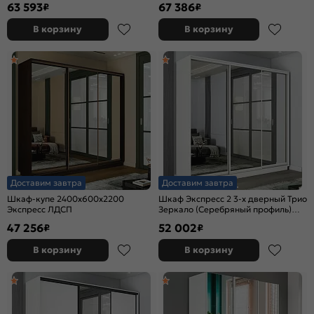
63 593
67 386
₽
₽
Крафт Табачный
В корзину
В корзину
Доставим завтра
Доставим завтра
Шкаф-купе 2400x600x2200
Шкаф Экспресс 2 3-х дверный Трио
Экспресс ЛДСП
Зеркало (Серебряный профиль)
Белый снег 1800x2400x600
47 256
52 002
₽
₽
В корзину
В корзину