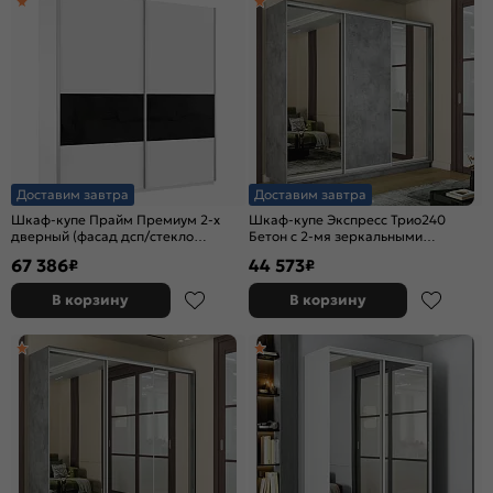
Доставим завтра
Доставим завтра
Шкаф-купе Прайм Премиум 2-х
Шкаф-купе Экспресс Трио240
дверный (фасад дсп/стекло
Бетон с 2-мя зеркальными
черное) Серебряный профиль
фасадами
67 386
44 573
₽
₽
Белый снег
В корзину
В корзину