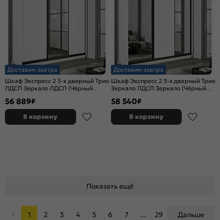
Доставим завтра
Доставим завтра
Шкаф Экспресс 2 3-х дверный Трио
Шкаф Экспресс 2 3-х дверный Трио
ЛДСП Зеркало ЛДСП (Чёрный
Зеркало ЛДСП Зеркало (Чёрный
профиль) Белый снег
профиль) Белый снег
56 889
58 540
₽
₽
2400x2400x450
2400x2400x450
В корзину
В корзину
Показать ещё
1
2
3
4
5
6
7
...
29
Дальше