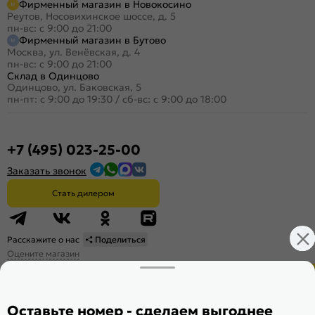
Фирменный магазин в Новокосино
Реутов, Носовихинское шоссе, д. 5
пн-вс: с 9:00 до 21:00
Фирменный магазин в Бутово
Москва, ул. Венёвская, д. 4
пн-вс: с 9:00 до 21:00
Склад в Одинцово
Одинцово, ул. Баковская, 5
пн-пт: с 9:00 до 19:30
/
сб-вс: с 9:00 до 18:00
+7 (495) 023-25-00
Заказать звонок
Стать дилером
Расскажите о нас
Поделиться
Оцените магазин
Оставьте номер - сделаем выгоднее