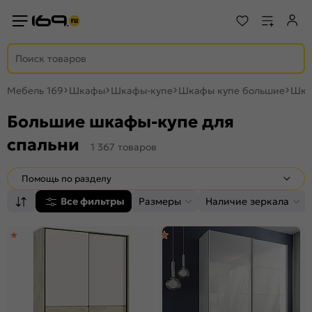
Мебель 169
Шкафы
Шкафы-купе
Шкафы купе большие
Шка
Большие шкафы-купе для
спальни
1 367 товаров
Помощь по разделу
Все фильтры
Размеры
Наличие зеркала