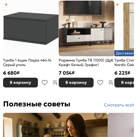
Доставим з
Тумба 1 ящик Лаура 464.14
Роджина Тумба ТВ (1500) (Дуб
Тумба Стиль
Серый уголь
Крафт Белый, Графит)
Nordic Oak 
6 680
7 054
6 225
₽
₽
₽
В корзину
В корзину
В корз
Полезные советы
Смотреть все