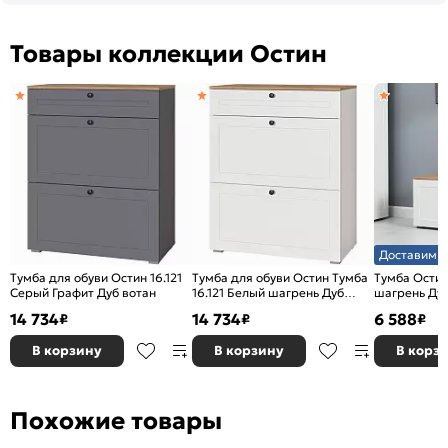
Товары коллекции Остин
Доставим з
Тумба для обуви Остин 16.121
Тумба для обуви Остин Тумба
Тумба Остин
Серый Графит Дуб вотан
16.121 Белый шагрень Дуб
шагрень Дуб
вотан
14 734
14 734
6 588
₽
₽
₽
В корзину
В корзину
В корз
Похожие товары