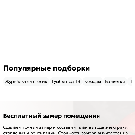
Популярные подборки
Журнальный столик
Тумбы под ТВ
Комоды
Банкетки
Пу
Бесплатный замер помещения
Сделаем точный замер и составим план вывода электрики,
отопления и вентиляции. Стоимость замера вычитается из