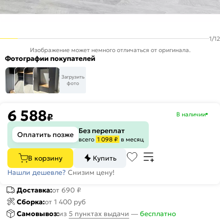
1
/
12
Изображение может немного отличаться от оригинала.
Фотографии покупателей
Загрузить
фото
6 588
В наличии
₽
Без переплат
Оплатить позже
всего
1 098 ₽
в месяц
В корзину
Купить
Нашли дешевле?
Снизим цену!
Доставка:
от 690 ₽
Сборка:
от 1 400 руб
Самовывоз:
из
5 пунктах выдачи
—
бесплатно