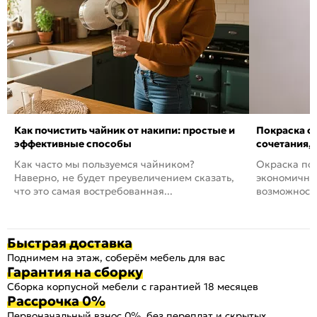
Как почистить чайник от накипи: простые и
Покраска ст
эффективные способы
сочетания,
Как часто мы пользуемся чайником?
Окраска пов
Наверно, не будет преувеличением сказать,
экономичный
что это самая востребованная...
возможность
Быстрая доставка
Поднимем на этаж, соберём мебель для вас
Гарантия на сборку
Сборка корпусной мебели с гарантией 18 месяцев
Рассрочка 0%
Первоначальный взнос 0%, без переплат и скрытых