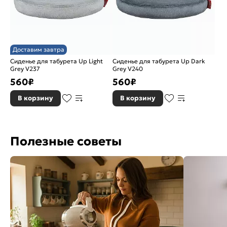
Доставим завтра
Сиденье для табурета Up Light
Сиденье для табурета Up Dark
Grey V237
Grey V240
560
₽
560
₽
В корзину
В корзину
Полезные советы