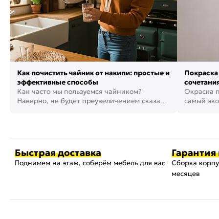
Как почистить чайник от накипи: простые и
Покраска 
эффективные способы
сочетания
Как часто мы пользуемся чайником?
фото
Окраска п
Наверно, не будет преувеличением сказать,
самый эко
что это самая востребованная...
возможнос
Быстрая доставка
Гарантия 
Поднимем на этаж, соберём мебель для вас
Сборка корпу
месяцев