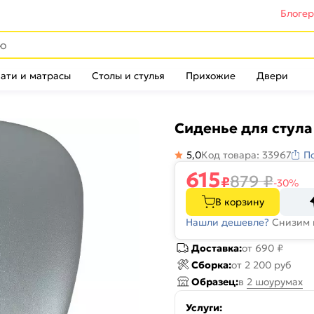
Блоге
ати и матрасы
Столы и стулья
Прихожие
Двери
Сиденье для стула 
5,0
Код товара: 33967
П
615
879
₽
₽
-30%
В корзину
Нашли дешевле?
Снизим 
Доставка:
от 690 ₽
Сборка:
от 2 200 руб
Образец:
в
2 шоурумах
Услуги: