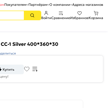
рам
Покупателям
Партнёрам
О компании
Адреса магазинов
Войти
Сравнение
Избранное
Корзина
СС-1 Silver 400*360*30
оделиться
Купить
цену!