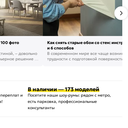
 100 фото
Как снять старые обои со стен: инстру
и 6 способов
стиной, – довольно
В современном мире все чаще возника
рьерное решение в
трудности с подготовкой поверхности д
поклейки обоев. И многие за...
В наличии — 173 моделей
 переплат и
Посетите наши шоу-румы: рядом с метро,
в!
есть парковка, профессиональные
консультанты