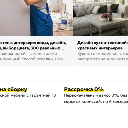
стен в интерьере: виды, дизайн,
Дизайн кухни-гостиной:
, выбор цвета, 300 реальных
красивых интерьеров
оверхностей – это не только
Кухня, совмещенная с го
номичный способ отделки, но и
распространенное инте
ть создать кре...
наши дни. В нем от...
на сборку
Рассрочка 0%
сной мебели с гарантией 18
Первоначальный взнос 0%, без
скрытых комиссий, на 6 месяце