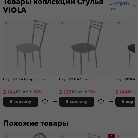
Товары коллекции Стулья
Смотреть
VIOLA
все
Стул VIOLA Cappuccino
Стул VIOLA Silver
Стул VIOLA 
2 144
2 129
2 144
₽
-30%
₽
-30%
₽
3 063 ₽
3 041 ₽
3 0
В корзину
В корзину
В корз
Похожие товары