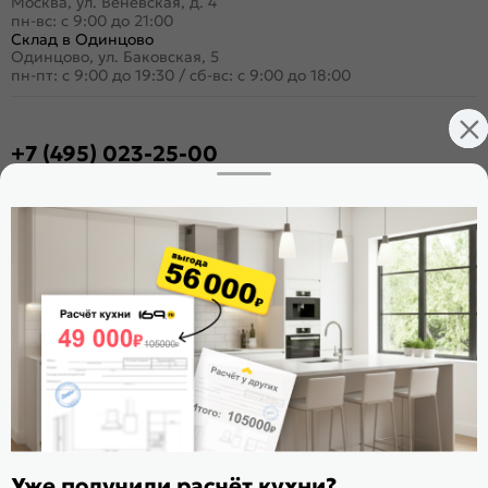
Москва, ул. Венёвская, д. 4
пн-вс: с 9:00 до 21:00
Склад в Одинцово
Одинцово, ул. Баковская, 5
пн-пт: с 9:00 до 19:30
/
сб-вс: с 9:00 до 18:00
+7 (495) 023-25-00
Заказать звонок
Стать дилером
Расскажите о нас
Поделиться
Оцените магазин
ИКС 1180
© 2015—2026 Интернет-магазин мебели Mebel169.ru
Уже получили расчёт кухни?