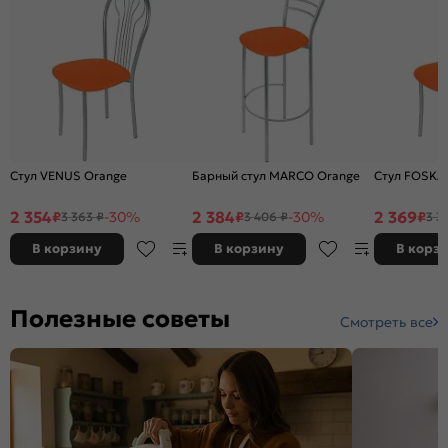
Стул VENUS Orange
Барный стул MARCO Orange
Стул FOSKA
2 354
2 384
2 369
₽
-30%
₽
-30%
₽
3 363 ₽
3 406 ₽
3 3
В корзину
В корзину
В корз
Полезные советы
Смотреть все