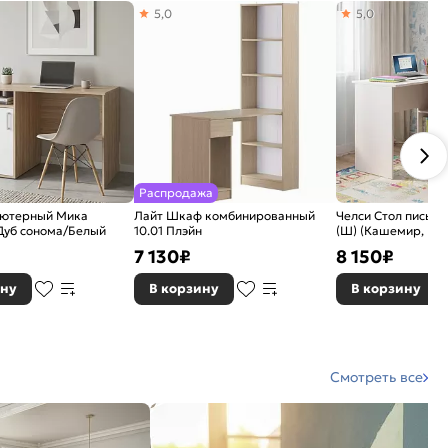
5,0
5,0
Распродажа
ьютерный Мика
Лайт Шкаф комбинированный
Челси Стол письме
 Дуб сонома/Белый
10.01 Плэйн
(Ш) (Кашемир, Ка
7 130
₽
8 150
₽
ину
В корзину
В корзину
Смотреть все