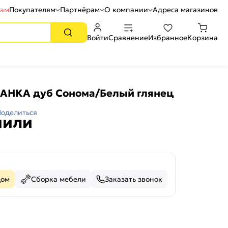
рам
Покупателям
Партнёрам
О компании
Адреса магазинов
Войти
Сравнение
Избранное
Корзина
ЛАНКА дуб Сонома/Белый глянец
Поделиться
пили
дом
Сборка мебели
Заказать звонок