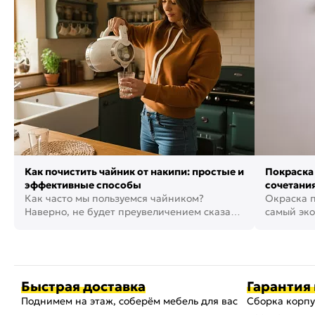
Как почистить чайник от накипи: простые и
Покраска 
эффективные способы
сочетания
Как часто мы пользуемся чайником?
фото
Окраска п
Наверно, не будет преувеличением сказать,
самый эко
что это самая востребованная...
возможнос
Быстрая доставка
Гарантия 
Поднимем на этаж, соберём мебель для вас
Сборка корпу