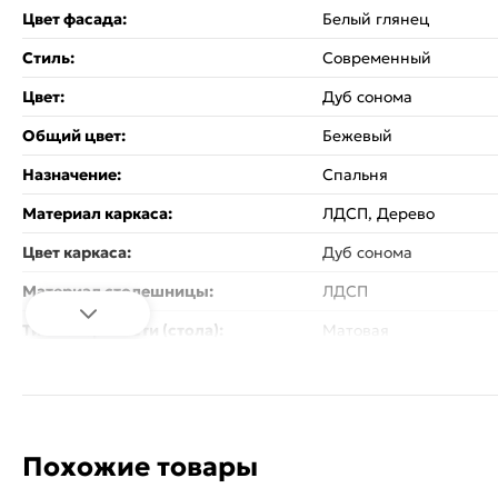
Цвет фасада:
Белый глянец
Стиль:
Современный
Цвет:
Дуб сонома
Общий цвет:
Бежевый
Назначение:
Спальня
Материал каркаса:
ЛДСП, Дерево
Цвет каркаса:
Дуб сонома
Материал столешницы:
ЛДСП
Тип поверхности (стола):
Матовая
Механизмы трансформации:
Без механизма
Коллекция:
Бланка
Форма столешницы:
Прямоугольная
Похожие товары
Тип стола:
Туалетные