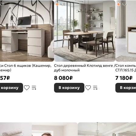
4,8
4,8
4,6
си Стол 6 ящиков (Кашемир,
Стол деревянный Клотилд венге /
Стол комп
емир)
дуб молочный
СТЛ.165.15
757
₽
8 080
₽
7 180
₽
 корзину
В корзину
В корз