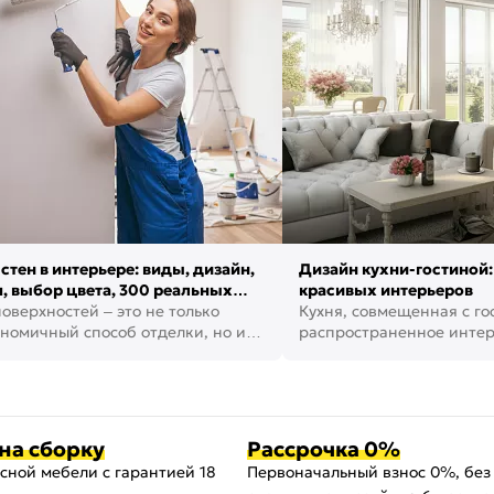
стен в интерьере: виды, дизайн,
Дизайн кухни-гостиной:
, выбор цвета, 300 реальных
красивых интерьеров
оверхностей – это не только
Кухня, совмещенная с го
номичный способ отделки, но и
распространенное инте
ть создать кре...
наши дни. В нем от...
на сборку
Рассрочка 0%
сной мебели с гарантией 18
Первоначальный взнос 0%, без