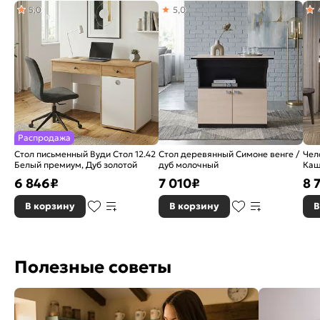
5,0
5,0
Гарантия:
18 месяцев
Рисунок:
Однотонный
Вес:
32
Распродажа
Стол письменный Вуди Стол 12.42
Стол деревянный Симоне венге /
Чел
Белый премиум, Дуб золотой
дуб молочный
Каш
6 846
₽
7 010
₽
8 
В корзину
В корзину
В
Полезные советы