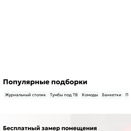
Популярные подборки
Журнальный столик
Тумбы под ТВ
Комоды
Банкетки
Пу
Бесплатный замер помещения