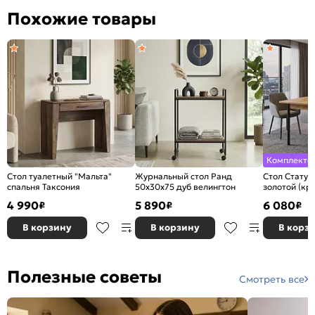
Похожие товары
Комплекто
Стол туалетный "Мальта"
Журнальный стол Ранд
Стол Статус
спальня Таксония
50х30х75 дуб велингтон
золотой (кр
золотой)
4 990
5 890
6 080
₽
₽
₽
В корзину
В корзину
В корз
Полезные советы
Смотреть все