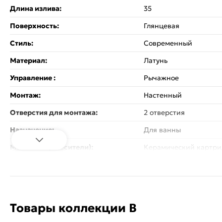
Длина излива:
35
Поверхность:
Глянцевая
Стиль:
Современный
Материал:
Латунь
Управление :
Рычажное
Монтаж:
Настенный
Отверстия для монтажа:
2 отверстия
Назначение:
Для ванны
Механизм (смесители):
Керамический картр
Выдвижной излив:
нет
Количество режимов струи:
1
Стандарт подводки:
1/2"
Товары коллекции B
Вес:
1.78