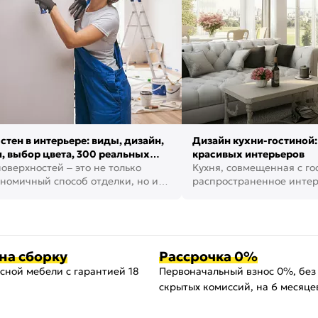
стен в интерьере: виды, дизайн,
Дизайн кухни-гостиной:
, выбор цвета, 300 реальных
красивых интерьеров
оверхностей – это не только
Кухня, совмещенная с го
номичный способ отделки, но и
распространенное инте
ть создать кре...
наши дни. В нем от...
на сборку
Рассрочка 0%
сной мебели с гарантией 18
Первоначальный взнос 0%, без
скрытых комиссий, на 6 месяце