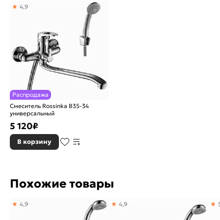
4,9
Гарантия:
7 лет
Страна производитель:
Китай
Распродажа
Смеситель Rossinka B35-34
универсальный
5 120
₽
В корзину
Похожие товары
4,9
4,9