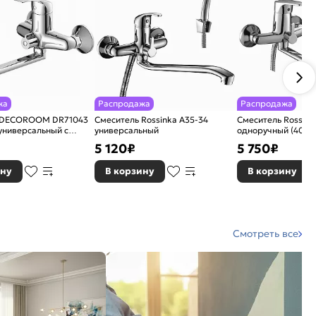
жа
Распродажа
Распродажа
 DECOROOM DR71043
Смеситель Rossinka A35-34
Смеситель Rossink
универсальный с
универсальный
одноручный (40 м
м изливом
5 120
₽
5 750
₽
ину
В корзину
В корзину
Смотреть все