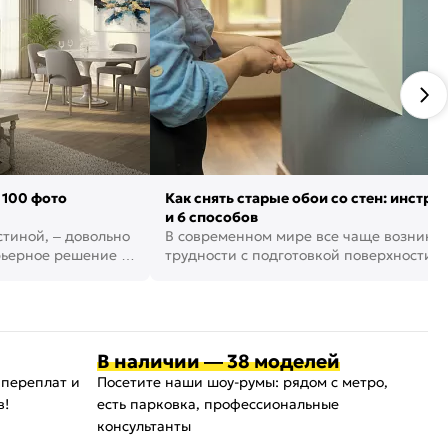
 100 фото
Как снять старые обои со стен: инстру
и 6 способов
стиной, – довольно
В современном мире все чаще возника
рьерное решение в
трудности с подготовкой поверхности д
поклейки обоев. И многие за...
В наличии — 38 моделей
 переплат и
Посетите наши шоу-румы: рядом с метро,
в!
есть парковка, профессиональные
консультанты