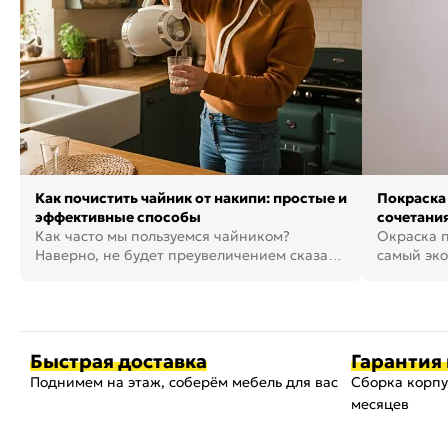
Как почистить чайник от накипи: простые и
Покраска 
эффективные способы
сочетания
Как часто мы пользуемся чайником?
фото
Окраска п
Наверно, не будет преувеличением сказать,
самый эко
что это самая востребованная...
возможнос
Быстрая доставка
Гарантия 
Поднимем на этаж, соберём мебель для вас
Сборка корпу
месяцев