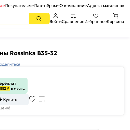
рам
Покупателям
Партнёрам
О компании
Адреса магазинов
Войти
Сравнение
Избранное
Корзина
ны Rossinka B35-32
оделиться
переплат
882 ₽
в месяц
Купить
цену!