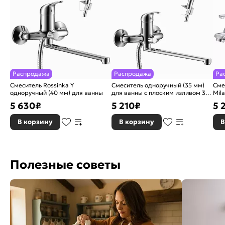
Распродажа
Распродажа
Ра
Смеситель Rossinka Y
Смеситель одноручный (35 мм)
Сме
одноручный (40 мм) для ванны
для ванны с плоским изливом 350
Mil
мм, хром
5 630
₽
5 210
₽
5 
В корзину
В корзину
В
Полезные советы