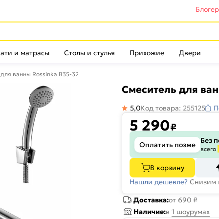
Блоге
ати и матрасы
Столы и стулья
Прихожие
Двери
для ванны Rossinka B35-32
Смеситель для ван
5,0
Код товара: 255125
П
5 290
₽
Без 
Оплатить позже
всего
В корзину
Нашли дешевле?
Снизим 
Доставка:
от 690 ₽
Наличие:
в
1 шоурумах