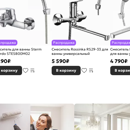
спродажа
Распродажа
Распрода
ситель для ванны Sterm
Смеситель Rossinka RS29-33 для
Смеситель
ardo STESB00M02
ванны универсальный
для ванны 
поворотны
290
₽
5 590
₽
4 790
₽
 корзину
В корзину
В корз