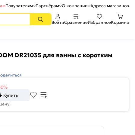
рам
Покупателям
Партнёрам
О компании
Адреса магазинов
Войти
Сравнение
Избранное
Корзина
OM DR21035 для ванны с коротким
оделиться
50%
Купить
цену!