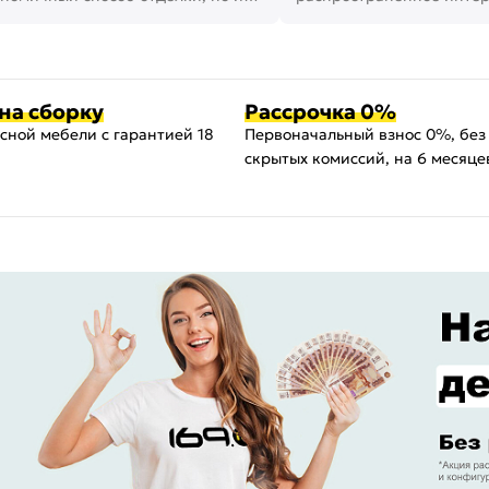
ть создать кре...
наши дни. В нем от...
на сборку
Рассрочка 0%
сной мебели с гарантией 18
Первоначальный взнос 0%, без
скрытых комиссий, на 6 месяце