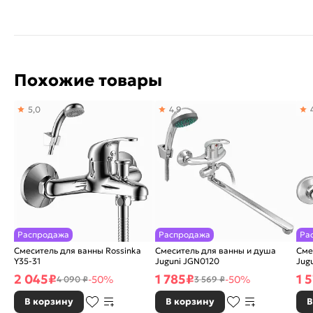
Похожие товары
5,0
4,9
Распродажа
Распродажа
Ра
Смеситель для ванны Rossinka
Смеситель для ванны и душа
Сме
Y35-31
Juguni JGN0120
Jug
2 045
₽
1 785
₽
1 
-50%
-50%
4 090 ₽
3 569 ₽
В корзину
В корзину
В