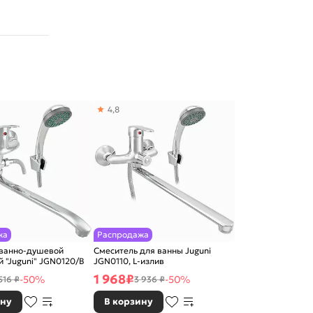
4,8
жа
Распродажа
 ванно-душевой
Смеситель для ванны Juguni
 "Juguni" JGN0120/B
JGN0110, L-излив
1 968
₽
-50%
-50%
516 ₽
3 936 ₽
ину
В корзину