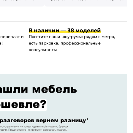
поклейки обоев. И многие за...
В наличии — 38 моделей
 переплат и
Посетите наши шоу-румы: рядом с метро,
в!
есть парковка, профессиональные
консультанты