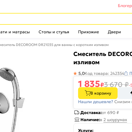
Блоге
ати и матрасы
Столы и стулья
Прихожие
Двери
меситель DECOROOM DR21035 для ванны с коротким изливом
Смеситель DECORO
изливом
5,0
Код товара: 242354
П
1 835
3 670
₽
₽
-
В корзину
Нашли дешевле?
Снизим 
Доставка:
от 690 ₽
Наличие:
в
2 шоурумах
Услуги: