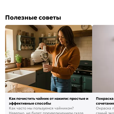
Полезные советы
Как почистить чайник от накипи: простые и
Покраска 
эффективные способы
сочетания
Как часто мы пользуемся чайником?
фото
Окраска п
Наверно, не будет преувеличением сказать,
самый эко