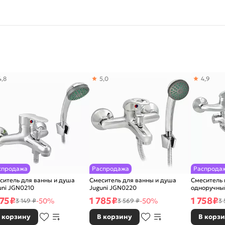
4,8
5,0
4,9
спродажа
Распродажа
Распрода
ситель для ванны и душа
Смеситель для ванны и душа
Смеситель
uni JGN0210
Juguni JGN0220
одноручный
575
₽
1 785
₽
1 758
₽
-50%
-50%
3 149 ₽
3 569 ₽
3 
 корзину
В корзину
В корз