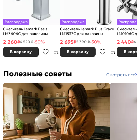
Распродажа
Распродажа
Распродаж
Смеситель Lemark Basis
Смеситель Lemark Plus Grace
Смеситель L
LM3606C для раковины
LM1537C для раковины
LM0106C дл
2 260
2 695
2 440
₽
-50%
₽
-50%
₽
4 520 ₽
5 390 ₽
4 8
В корзину
В корзину
В корз
Полезные советы
Смотреть все