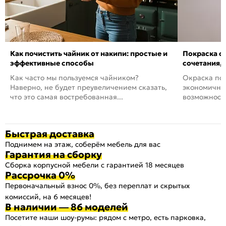
Как почистить чайник от накипи: простые и
Покраска ст
эффективные способы
сочетания,
Как часто мы пользуемся чайником?
Окраска пов
Наверно, не будет преувеличением сказать,
экономичный
что это самая востребованная...
возможность
Быстрая доставка
Поднимем на этаж, соберём мебель для вас
Гарантия на сборку
Сборка корпусной мебели с гарантией 18 месяцев
Рассрочка 0%
Первоначальный взнос 0%, без переплат и скрытых
комиссий, на 6 месяцев!
В наличии — 86 моделей
Посетите наши шоу-румы: рядом с метро, есть парковка,