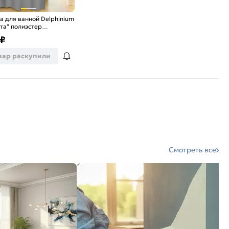
 для ванной Delphinium
та" полиэстер
80см, 12 колец, серый
₽
вар раскупили
Смотреть все