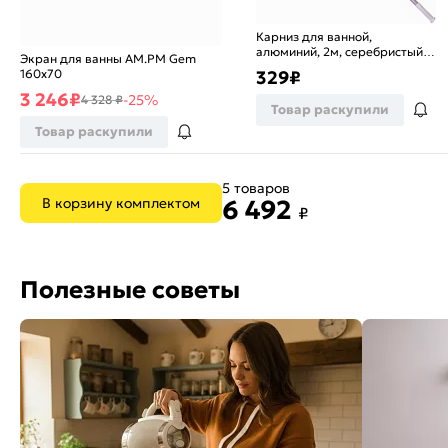
Карниз для ванной,
алюминий, 2м, серебристый,
Экран для ванны AM.PM Gem
VETTA
160х70
329
₽
3 246
₽
-25%
4 328 ₽
Товар раскупили
Товар раскупили
5 товаров
В корзину комплектом
6 492
₽
Полезные советы