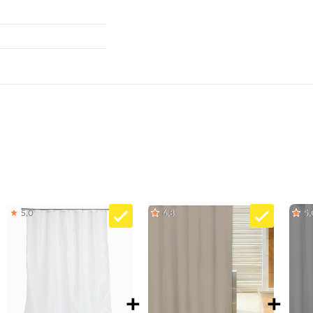
5,0
4,8
5,