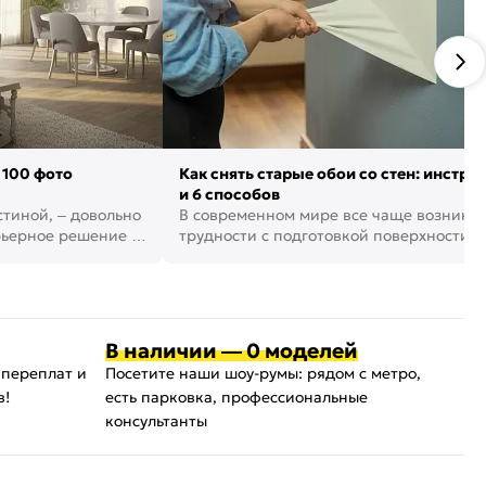
 100 фото
Как снять старые обои со стен: инстру
и 6 способов
стиной, – довольно
В современном мире все чаще возника
рьерное решение в
трудности с подготовкой поверхности д
поклейки обоев. И многие за...
В наличии — 0 моделей
 переплат и
Посетите наши шоу-румы: рядом с метро,
в!
есть парковка, профессиональные
консультанты