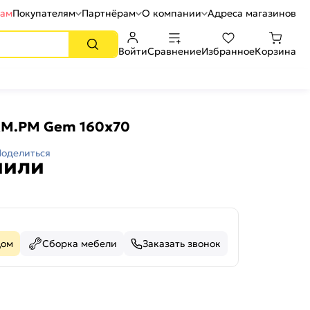
рам
Покупателям
Партнёрам
О компании
Адреса магазинов
Войти
Сравнение
Избранное
Корзина
AM.PM Gem 160х70
Поделиться
пили
дом
Сборка мебели
Заказать звонок