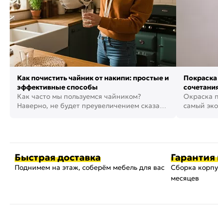
Как почистить чайник от накипи: простые и
Покраска 
эффективные способы
сочетания
Как часто мы пользуемся чайником?
фото
Окраска п
Наверно, не будет преувеличением сказать,
самый эко
что это самая востребованная...
возможнос
Быстрая доставка
Гарантия 
Поднимем на этаж, соберём мебель для вас
Сборка корпу
месяцев