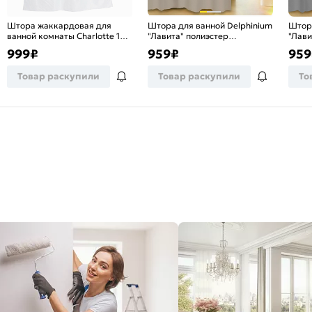
Штора жаккардовая для
Штора для ванной Delphinium
Штора
ванной комнаты Charlotte 180
"Лавита" полиэстер
"Лави
х 200 см с прозрачными
180х180см, 12 колец,
180х1
999
₽
959
₽
959
кольцами, цвет белый
коричневый
Товар раскупили
Товар раскупили
То