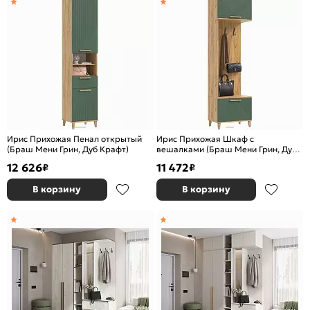
Ирис Прихожая Пенал открытый
Ирис Прихожая Шкаф с
(Браш Мени Грин, Дуб Крафт)
вешалками (Браш Мени Грин, Дуб
Крафт)
12 626
11 472
₽
₽
В корзину
В корзину