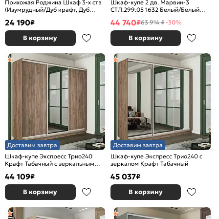
Прихожая Роджина Шкаф 3-х ств
Шкаф-купе 2 дв. Марвин-3
(Изумрудный/Дуб крафт, Дуб
СТЛ.299.05 1632 Белый/Белый
крафт)
глянец
24 190
44 740
₽
₽
63 914 ₽
-30%
В корзину
В корзину
Доставим завтра
Доставим завтра
Шкаф-купе Экспресс Трио240
Шкаф-купе Экспресс Трио240 с
Крафт Табачный с зеркальным
зеркалом Крафт Табачный
фасадом
44 109
45 037
₽
₽
В корзину
В корзину