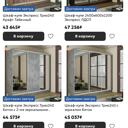
Доставим завтра
Доставим завтра
Шкаф-купе Экспресс Трио240
Шкаф-купе 2400x600x2200
Крафт Табачный
Экспресс ЛДСП
43 645
47 256
₽
₽
В корзину
В корзину
Доставим завтра
Доставим завтра
Шкаф-купе Экспресс Трио240
Шкаф-купе Экспресс Трио240 с
Бетон с 2-мя зеркальными
зеркалом Бетон
фасадами
44 573
45 037
₽
₽
В корзину
В корзину