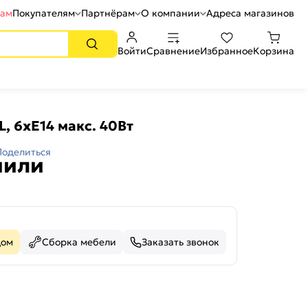
рам
Покупателям
Партнёрам
О компании
Адреса магазинов
Войти
Сравнение
Избранное
Корзина
, 6xE14 макс. 40Вт
Поделиться
пили
дом
Сборка мебели
Заказать звонок