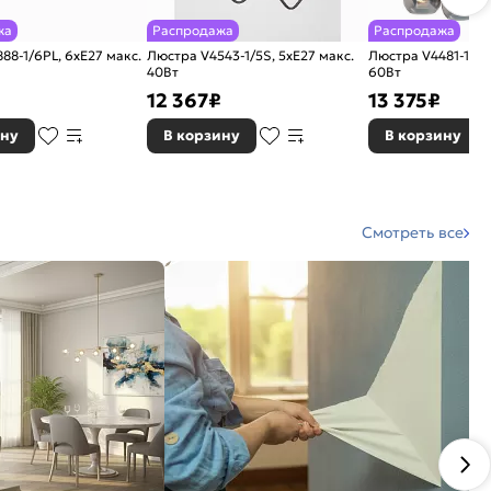
жа
Распродажа
Распродажа
88-1/6PL, 6хЕ27 макс.
Люстра V4543-1/5S, 5xE27 макс.
Люстра V4481-1/6S
40Вт
60Вт
12 367
₽
13 375
₽
ину
В корзину
В корзину
Смотреть все