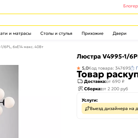
Блоге
ати и матрасы
Столы и стулья
Прихожие
Двери
1/6PL, 6xE14 макс. 40Вт
Люстра V4995-1/6PL
5,0
Код товара: 347695
Товар раску
Доставка:
от 690 ₽
Сборка:
от 2 200 руб
Услуги:
Выезд дизайнера на 