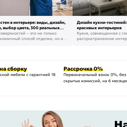
стен в интерьере: виды, дизайн,
Дизайн кухни-гостиной:
, выбор цвета, 300 реальных
красивых интерьеров
оверхностей – это не только
Кухня, совмещенная с го
номичный способ отделки, но и
распространенное инте
ть создать кре...
наши дни. В нем от...
на сборку
Рассрочка 0%
сной мебели с гарантией 18
Первоначальный взнос 0%, без
скрытых комиссий, на 6 месяце