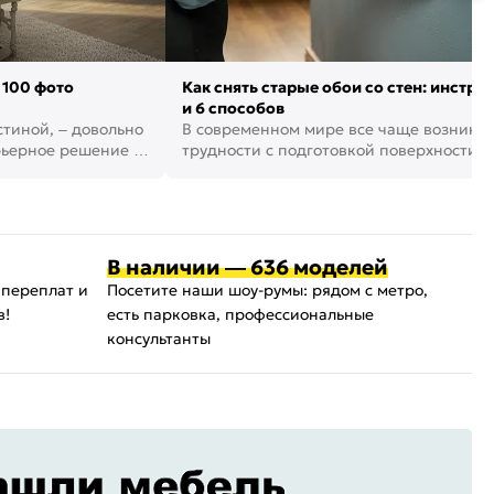
 100 фото
Как снять старые обои со стен: инстру
и 6 способов
стиной, – довольно
В современном мире все чаще возника
рьерное решение в
трудности с подготовкой поверхности д
поклейки обоев. И многие за...
В наличии — 636 моделей
 переплат и
Посетите наши шоу-румы: рядом с метро,
в!
есть парковка, профессиональные
консультанты