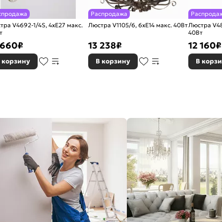
спродажа
Распродажа
Распрода
тра V4692-1/4S, 4xE27 макс.
Люстра V1105/6, 6хЕ14 макс. 40Вт
Люстра V48
т
40Вт
 660
₽
13 238
₽
12 160
₽
 корзину
В корзину
В корз