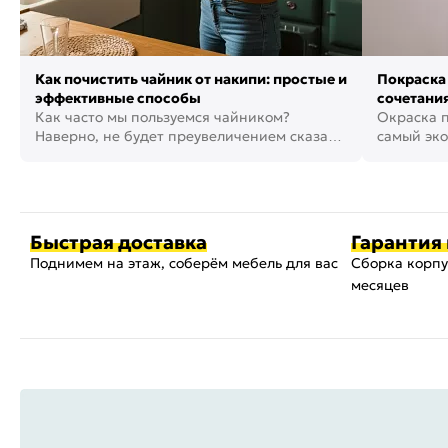
Как почистить чайник от накипи: простые и
Покраска 
эффективные способы
сочетания
Как часто мы пользуемся чайником?
фото
Окраска п
Наверно, не будет преувеличением сказать,
самый эко
что это самая востребованная...
возможнос
Быстрая доставка
Гарантия 
Поднимем на этаж, соберём мебель для вас
Сборка корпу
месяцев