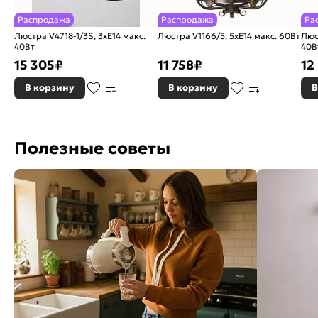
Распродажа
Распродажа
Ра
Люстра V4718-1/3S, 3xE14 макс.
Люстра V1166/5, 5xE14 макс. 60Вт
Люс
40Вт
40В
15 305
₽
11 758
₽
12
В корзину
В корзину
В
Полезные советы