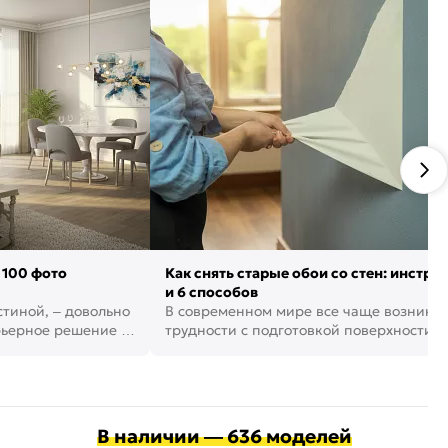
 100 фото
Как снять старые обои со стен: инстру
и 6 способов
стиной, – довольно
В современном мире все чаще возника
рьерное решение в
трудности с подготовкой поверхности д
поклейки обоев. И многие за...
В наличии — 636 моделей