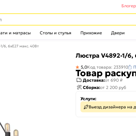
Блоге
ати и матрасы
Столы и стулья
Прихожие
Двери
1/6, 6хЕ27 макс. 40Вт
Люстра V4892-1/6, 
5,0
Код товара: 233910
П
Товар раску
Доставка:
от 690 ₽
Сборка:
от 2 200 руб
Услуги:
Выезд дизайнера на 