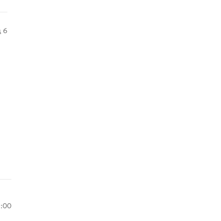
д 6
8:00