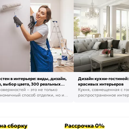
стен в интерьере: виды, дизайн,
Дизайн кухни-гостиной:
, выбор цвета, 300 реальных
красивых интерьеров
оверхностей – это не только
Кухня, совмещенная с го
номичный способ отделки, но и
распространенное инте
ть создать кре...
наши дни. В нем от...
на сборку
Рассрочка 0%