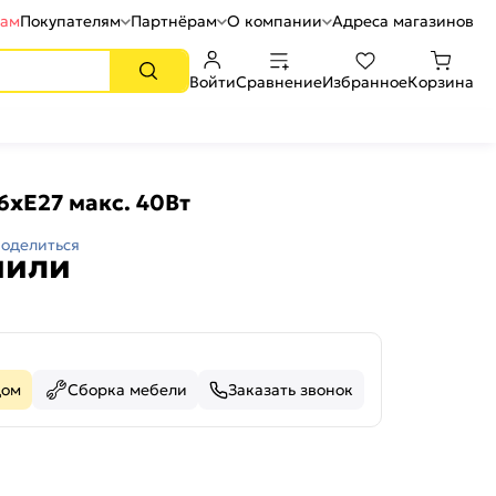
рам
Покупателям
Партнёрам
О компании
Адреса магазинов
Войти
Сравнение
Избранное
Корзина
6хЕ27 макс. 40Вт
оделиться
пили
дом
Сборка мебели
Заказать звонок