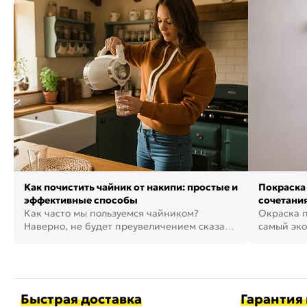
Как почистить чайник от накипи: простые и
Покраска 
эффективные способы
сочетания
Как часто мы пользуемся чайником?
фото
Окраска п
Наверно, не будет преувеличением сказать,
самый эко
что это самая востребованная...
возможнос
Быстрая доставка
Гарантия 