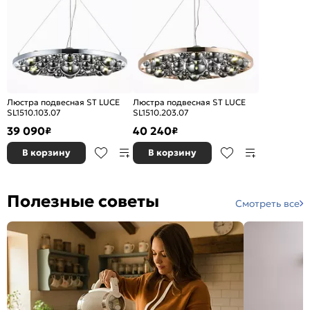
Люстра подвесная ST LUCE
Люстра подвесная ST LUCE
SL1510.103.07
SL1510.203.07
39 090
40 240
₽
₽
В корзину
В корзину
Полезные советы
Смотреть все