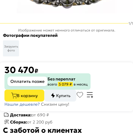
1
/
1
Изображение может немного отличаться от оригинала.
Фотографии покупателей
Загрузить
фото
30 470
₽
Без переплат
Оплатить позже
всего
5 079 ₽
в месяц
В корзину
Купить
Нашли дешевле?
Снизим цену!
Доставка:
от 690 ₽
Сборка:
от 2 200 руб
С заботой о клиентах