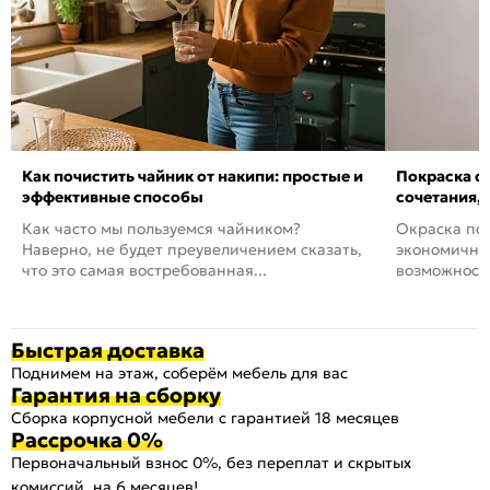
Как почистить чайник от накипи: простые и
Покраска ст
эффективные способы
сочетания,
Как часто мы пользуемся чайником?
Окраска пов
Наверно, не будет преувеличением сказать,
экономичный
что это самая востребованная...
возможность
Быстрая доставка
Поднимем на этаж, соберём мебель для вас
Гарантия на сборку
Сборка корпусной мебели с гарантией 18 месяцев
Рассрочка 0%
Первоначальный взнос 0%, без переплат и скрытых
комиссий, на 6 месяцев!