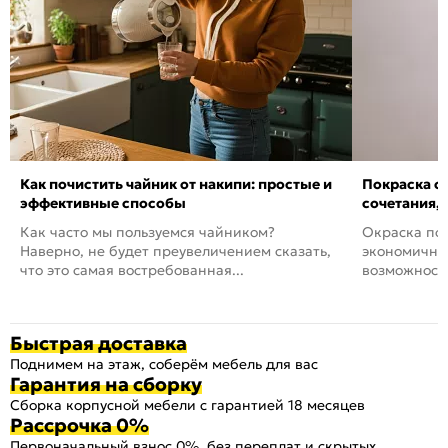
Как почистить чайник от накипи: простые и
Покраска ст
эффективные способы
сочетания,
Как часто мы пользуемся чайником?
Окраска пов
Наверно, не будет преувеличением сказать,
экономичный
что это самая востребованная...
возможность
Быстрая доставка
Поднимем на этаж, соберём мебель для вас
Гарантия на сборку
Сборка корпусной мебели с гарантией 18 месяцев
Рассрочка 0%
Первоначальный взнос 0%, без переплат и скрытых