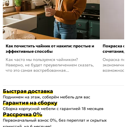
Как почистить чайник от накипи: простые и
Покраска ст
эффективные способы
сочетания,
Как часто мы пользуемся чайником?
Окраска пов
Наверно, не будет преувеличением сказать,
экономичный
что это самая востребованная...
возможность
Быстрая доставка
Поднимем на этаж, соберём мебель для вас
Гарантия на сборку
Сборка корпусной мебели с гарантией 18 месяцев
Рассрочка 0%
Первоначальный взнос 0%, без переплат и скрытых
комиссий, на 6 месяцев!