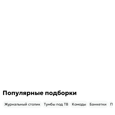
Популярные подборки
Журнальный столик
Тумбы под ТВ
Комоды
Банкетки
Пу