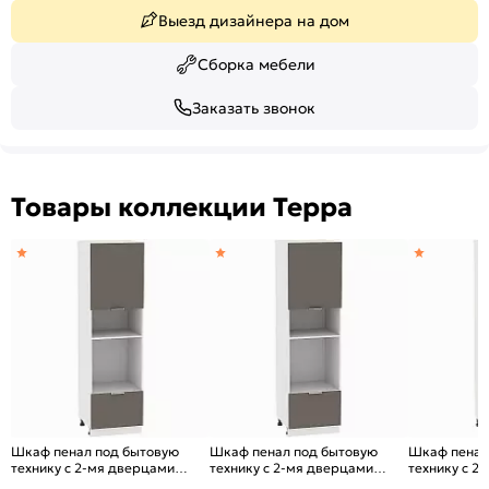
Выезд дизайнера на дом
Сборка мебели
Заказать звонок
Товары коллекции Терра
Шкаф пенал под бытовую
Шкаф пенал под бытовую
Шкаф пенал
технику с 2-мя дверцами
технику с 2-мя дверцами
технику с 2
Терра ШП 606М (для верхних
Терра ШП 606М (для верхних
Терра DR Ш