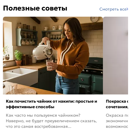
Полезные советы
Смотреть все
Как почистить чайник от накипи: простые и
Покраска ст
эффективные способы
сочетания,
Как часто мы пользуемся чайником?
Окраска пов
Наверно, не будет преувеличением сказать,
экономичный
что это самая востребованная...
возможность