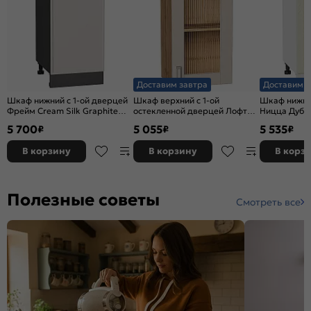
Доставим завтра
Доставим з
Шкаф нижний с 1-ой дверцей
Шкаф верхний с 1-ой
Шкаф нижний
Фрейм Cream Silk Graphite
остекленной дверцей Лофт
Ницца Дуб 
816*400*484
Cream Silk/Дуб Вотан
816*500*47
5 700
5 055
5 535
₽
₽
₽
716*400*320
В корзину
В корзину
В корз
Полезные советы
Смотреть все