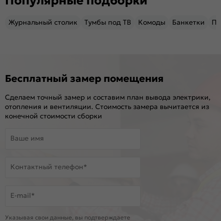
Популярные подборки
Журнальный столик
Тумбы под ТВ
Комоды
Банкетки
Пу
Бесплатный замер помещения
Сделаем точный замер и составим план вывода электрики,
отопления и вентиляции. Стоимость замера вычитается из
конечной стоимости сборки
Ваше имя
Контактный телефон*
E-mail*
Указывая свои данные, вы подтверждаете