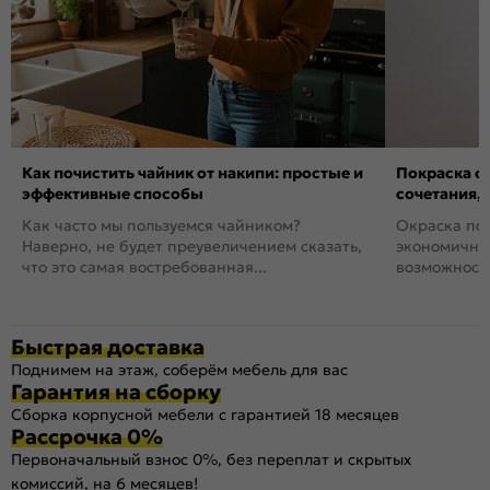
Как почистить чайник от накипи: простые и
Покраска ст
эффективные способы
сочетания,
Как часто мы пользуемся чайником?
Окраска пов
Наверно, не будет преувеличением сказать,
экономичный
что это самая востребованная...
возможность
Быстрая доставка
Поднимем на этаж, соберём мебель для вас
Гарантия на сборку
Сборка корпусной мебели с гарантией 18 месяцев
Рассрочка 0%
Первоначальный взнос 0%, без переплат и скрытых
комиссий, на 6 месяцев!