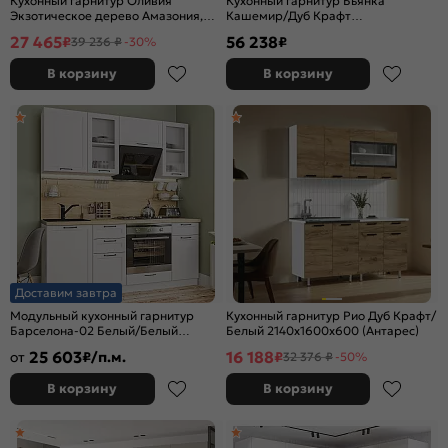
Кухонный гарнитур Оливия
Кухонный гарнитур Бьянка
Экзотическое дерево Амазония,
Кашемир/Дуб Крафт
Графит Софт NEW/Белый
2164x2800/1200x600 (Дуб вотан)
27 465
56 238
₽
₽
39 236 ₽
-30%
2000x2000x600 (Кастилло темный)
В корзину
В корзину
Доставим завтра
Модульный кухонный гарнитур
Кухонный гарнитур Рио Дуб Крафт/
Барселона-02 Белый/Белый
Белый 2140x1600x600 (Антарес)
2140x1900x600
25 603
16 188
от
₽/п.м.
₽
32 376 ₽
-50%
В корзину
В корзину