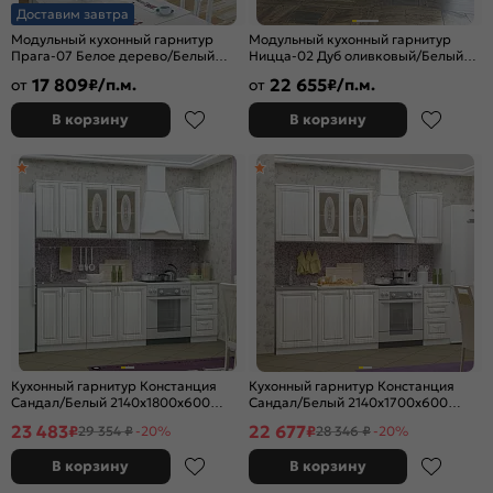
Доставим завтра
Модульный кухонный гарнитур
Модульный кухонный гарнитур
Прага-07 Белое дерево/Белый
Ницца-02 Дуб оливковый/Белый
2132x3300/1490x600
2140x3300x600
17 809
22 655
от
₽/п.м.
от
₽/п.м.
В корзину
В корзину
Кухонный гарнитур Констанция
Кухонный гарнитур Констанция
Сандал/Белый 2140x1800x600
Сандал/Белый 2140x1700x600
(Антарес)
(Антарес)
23 483
22 677
₽
₽
29 354 ₽
-20%
28 346 ₽
-20%
В корзину
В корзину