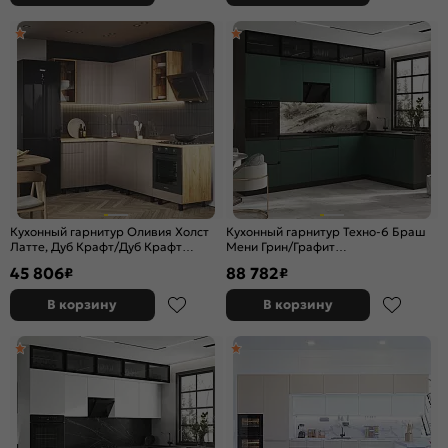
Кухонный гарнитур Оливия Холст
Кухонный гарнитур Техно-6 Браш
Латте, Дуб Крафт/Дуб Крафт
Мени Грин/Графит
2164x2400/1400x600 (Дуб вотан)
2580x3000/1800x600 (Кастилло
45 806
88 782
₽
₽
темный)
В корзину
В корзину