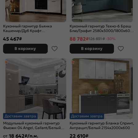
Кухонный гарнитур Бьянка
Кухонный гарнитур Техно-6 Браш
Кашемир/Дуб Крафт
Блю/Графит 2580x3000/1800x600
2164x2200/1200x600 (Дуб вотан)
(Кастилло темный)
45 467
88 782
₽
₽
126 831 ₽
-30%
В корзину
В корзину
Доставим завтра
Доставим завтра
Модульный кухонный гарнитур
Кухонный гарнитур Бланка Спринт,
Фьюжн-04 Angel, Gallant/Белый
Антрацит/Белый 2154x2000x600
2140x2500/1800x600
18 642
22 610
от
₽/п.м.
₽