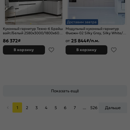
Доставим завтра
Кухонный гарнитур Техно-6 Брайш
Модульный кухонный гарнитур
вайт/Белый 2580x3000/1800x600
Фьюжн-02 Silky Grey, Silky White/
(Кастилло темный)
Белый 2140x4400x600
86 372
25 844
₽
от
₽/п.м.
В корзину
В корзину
Показать ещё
1
2
3
4
5
6
7
...
526
Дальше