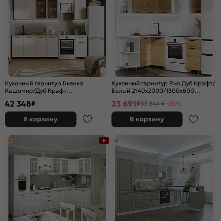
Кухонный гарнитур Бьянка
Кухонный гарнитур Рио Дуб Крафт/
Кашемир/Дуб Крафт
Белый 2140x2000/1300x600
2500x2600x600 (Дуб вотан)
(Антарес)
42 348
23 691
₽
₽
33 844 ₽
-30%
В корзину
В корзину