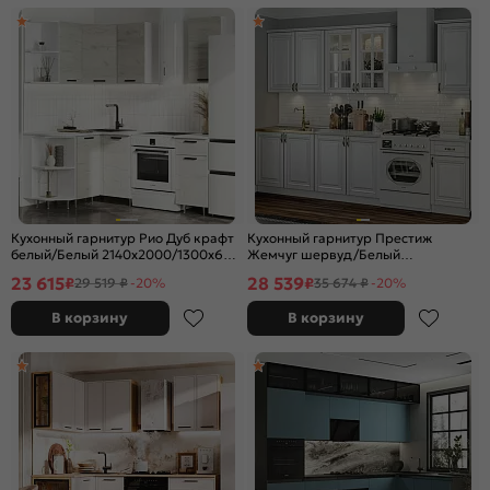
Кухонный гарнитур Рио Дуб крафт
Кухонный гарнитур Престиж
белый/Белый 2140x2000/1300x600
Жемчуг шервуд/Белый
(Антарес)
2140x2000x600 (Антарес)
23 615
28 539
₽
₽
29 519 ₽
-20%
35 674 ₽
-20%
В корзину
В корзину