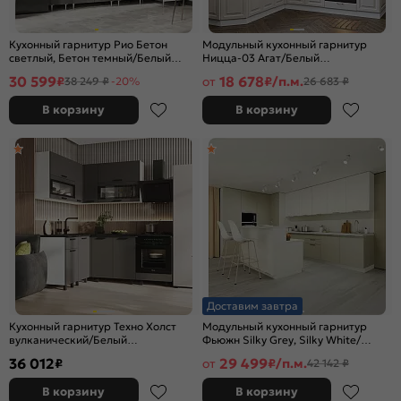
Кухонный гарнитур Рио Бетон
Модульный кухонный гарнитур
светлый, Бетон темный/Белый
Ницца-03 Агат/Белый
2140x2400/1000x600 (Антарес)
2340x1890/2400x600
30 599
18 678
₽
от
₽/п.м.
38 249 ₽
-20%
26 683 ₽
В корзину
В корзину
Доставим завтра
Кухонный гарнитур Техно Холст
Модульный кухонный гарнитур
вулканический/Белый
Фьюжн Silky Grey, Silky White/
2164x2000/1400x600 (Кастилло
Белый 2330x4400/2400x600
36 012
29 499
₽
от
₽/п.м.
42 142 ₽
темный)
В корзину
В корзину