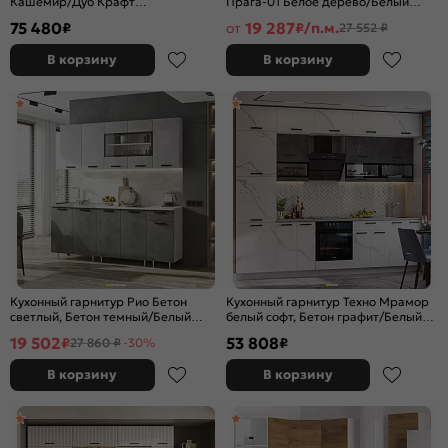
Кашемир/Дуб Крафт
Прага-01 Белое дерево/Белый
2523x2600/1600x600 (Дуб вотан)
2140x2600x600
75 480
19 287
₽
от
₽/п.м.
27 552 ₽
В корзину
В корзину
Кухонный гарнитур Рио Бетон
Кухонный гарнитур Техно Мрамор
светлый, Бетон темный/Белый
белый софт, Бетон графит/Белый
2140x1800x600 (Антарес)
2500x3000x600 (Антарес)
19 502
53 808
₽
₽
27 860 ₽
-30%
В корзину
В корзину