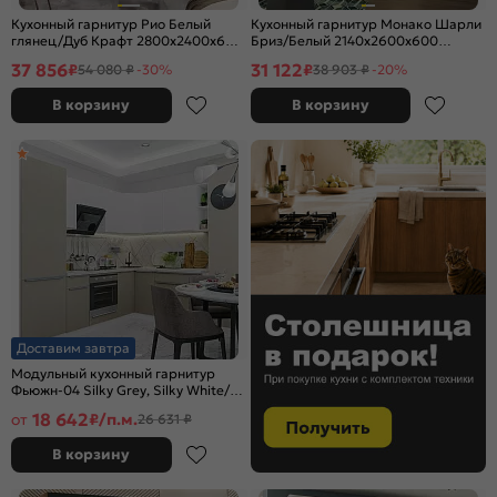
Кухонный гарнитур Рио Белый
Кухонный гарнитур Монако Шарли
глянец/Дуб Крафт 2800x2400x600
Бриз/Белый 2140x2600x600
(Дуб вотан)
(Антарес)
37 856
31 122
₽
₽
54 080 ₽
-30%
38 903 ₽
-20%
В корзину
В корзину
Доставим завтра
Модульный кухонный гарнитур
Фьюжн-04 Silky Grey, Silky White/
Белый 2140x2500/1800x600
18 642
от
₽/п.м.
26 631 ₽
В корзину