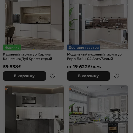
Новинка
Доставим завтра
Кухонный гарнитур Карина
Модульный кухонный гарнитур
Кашемир/Дуб Крафт серый
Евро Лайн-04 Агат/Белый
2268x3200x600
2500x2400/1890x600
59 538
19 622
₽
от
₽/п.м.
В корзину
В корзину