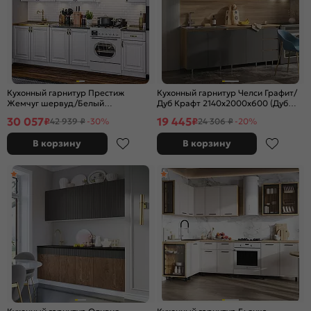
Кухонный гарнитур Престиж
Кухонный гарнитур Челси Графит/
Жемчуг шервуд/Белый
Дуб Крафт 2140x2000x600 (Дуб
2400x2000x600 (Антарес)
вотан)
30 057
19 445
₽
₽
42 939 ₽
-30%
24 306 ₽
-20%
В корзину
В корзину