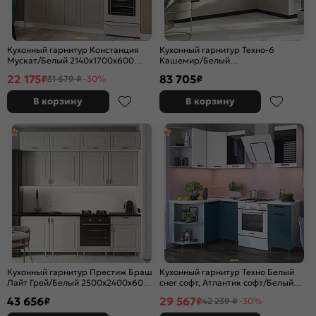
Кухонный гарнитур Констанция
Кухонный гарнитур Техно-6
Мускат/Белый 2140x1700x600
Кашемир/Белый
(Антарес)
2580x3000/1800x600 (Кастилло
22 175
83 705
₽
₽
31 679 ₽
-30%
темный)
В корзину
В корзину
Кухонный гарнитур Престиж Браш
Кухонный гарнитур Техно Белый
Лайт Грей/Белый 2500x2400x600
снег софт, Атлантик софт/Белый
(Кастилло темный)
2170x1400/1300x600 (Антарес)
43 656
29 567
₽
₽
42 239 ₽
-30%