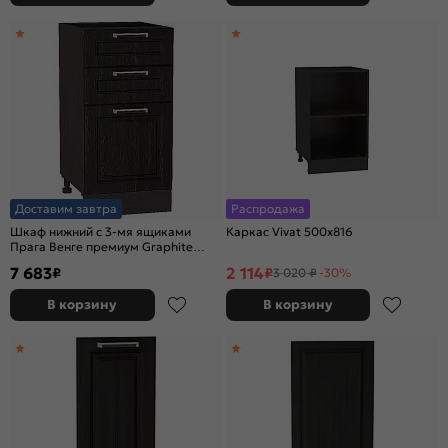
Доставим завтра
Распродажа
Шкаф нижний с 3-мя ящиками
Каркас Vivat 500x816
Прага Венге премиум Graphite
816*400*478
7 683
2 114
₽
₽
3 020 ₽
-30%
В корзину
В корзину