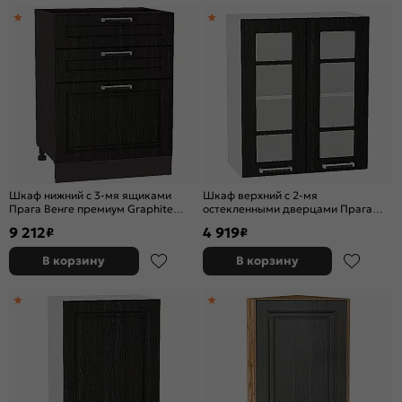
Шкаф нижний с 3-мя ящиками
Шкаф верхний с 2-мя
Прага Венге премиум Graphite
остекленными дверцами Прага
816*600*480
Венге премиум Белый 920*600*318
9 212
4 919
₽
₽
В корзину
В корзину