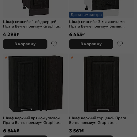
Доставим завтра
Шкаф нижний с 1-ой дверцей
Шкаф нижний с 3-мя ящиками
Прага Венге премиум Graphite
Прага Венге премиум Белый
816*300*478
816*400*478
4 298
6 453
₽
₽
В корзину
В корзину
Шкаф верхний прямой угловой
Шкаф верхний торцевой Прага
Прага Венге премиум Graphite
Венге премиум Graphite
716*690*345
716*300*304
6 644
3 561
₽
₽