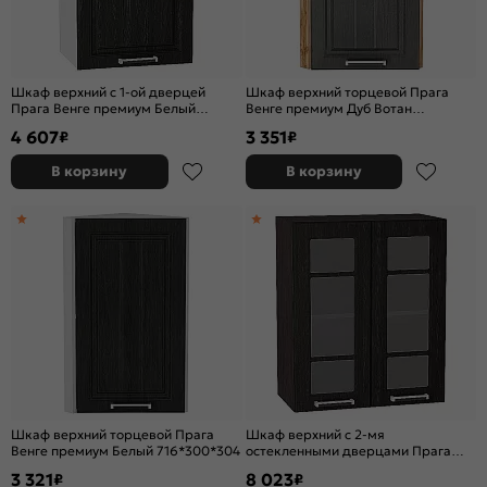
Шкаф верхний с 1-ой дверцей
Шкаф верхний торцевой Прага
Прага Венге премиум Белый
Венге премиум Дуб Вотан
920*450*318
716*300*304
4 607
3 351
₽
₽
В корзину
В корзину
Шкаф верхний торцевой Прага
Шкаф верхний с 2-мя
Венге премиум Белый 716*300*304
остекленными дверцами Прага
Венге премиум Graphite
3 321
8 023
₽
₽
920*600*318