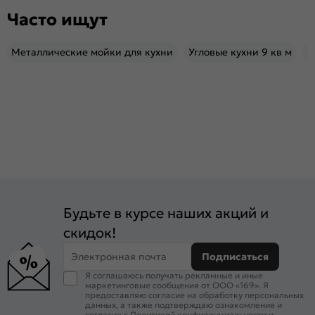
Часто ищут
Металлические мойки для кухни
Угловые кухни 9 кв м
К
Будьте в курсе наших акций и
скидок!
Электронная почта
Подписаться
Я соглашаюсь получать рекламные и иные
маркетинговые сообщения от ООО «169». Я
предоставляю согласие на обработку персональных
данных, а также подтверждаю ознакомление и
согласие с
Политикой конфиденциальности
и