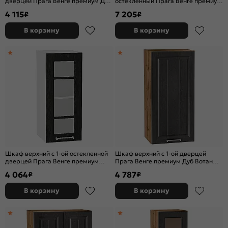
дверцей Прага Венге премиум Дуб
остекленный Прага Венге премиум
Вотан 716*400*318
Graphite 716*600*600
4 115
7 205
₽
₽
В корзину
В корзину
Шкаф верхний с 1-ой остекленной
Шкаф верхний с 1-ой дверцей
дверцей Прага Венге премиум
Прага Венге премиум Дуб Вотан
Белый 920*300*318
920*450*318
4 064
4 787
₽
₽
В корзину
В корзину