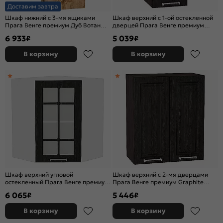
Доставим завтра
Шкаф нижний с 3-мя ящиками
Шкаф верхний с 1-ой остекленной
Прага Венге премиум Дуб Вотан
дверцей Прага Венге премиум
816*400*478
Graphite 920*300*318
6 933
5 039
₽
₽
В корзину
В корзину
Шкаф верхний угловой
Шкаф верхний с 2-мя дверцами
остекленный Прага Венге премиум
Прага Венге премиум Graphite
Белый 716*600*600
716*600*318
6 065
5 446
₽
₽
В корзину
В корзину