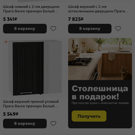
Шкаф нижний с 2-мя дверцами
Шкаф верхний с 2-мя
Прага Венге премиум Белый
остекленными дверцами Прага
816*600*478
Венге премиум Graphite
5 341
7 825
₽
₽
716*800*318
В корзину
В корзину
Шкаф верхний прямой угловой
Прага Венге премиум Белый
716*690*345
5 549
₽
В корзину