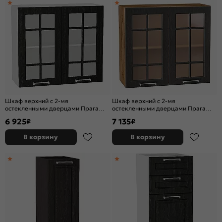
Шкаф верхний с 2-мя
Шкаф верхний с 2-мя
остекленными дверцами Прага
остекленными дверцами Прага
Венге премиум Белый 716*800*318
Венге премиум Дуб Вотан
6 925
7 135
₽
₽
716*800*318
В корзину
В корзину