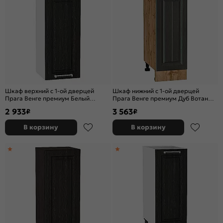
Шкаф верхний с 1-ой дверцей
Шкаф нижний с 1-ой дверцей
Прага Венге премиум Белый
Прага Венге премиум Дуб Вотан
716*300*318
816*300*478
2 933
3 563
₽
₽
В корзину
В корзину