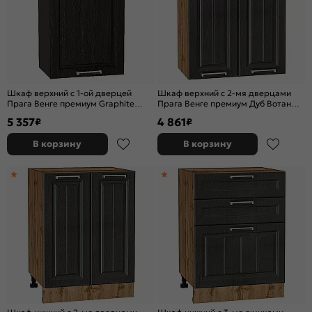
Шкаф верхний с 1-ой дверцей
Шкаф верхний с 2-мя дверцами
Прага Венге премиум Graphite
Прага Венге премиум Дуб Вотан
920*450*318
716*600*318
5 357
4 861
₽
₽
В корзину
В корзину