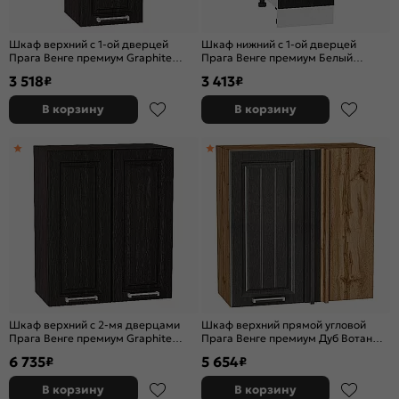
Шкаф верхний с 1-ой дверцей
Шкаф нижний с 1-ой дверцей
Прага Венге премиум Graphite
Прага Венге премиум Белый
716*300*318
816*300*478
3 518
3 413
₽
₽
В корзину
В корзину
Шкаф верхний с 2-мя дверцами
Шкаф верхний прямой угловой
Прага Венге премиум Graphite
Прага Венге премиум Дуб Вотан
920*600*318
716*700*345
6 735
5 654
₽
₽
В корзину
В корзину