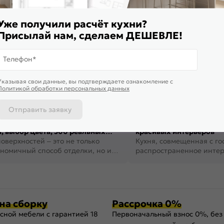
Уже получили расчёт кухни?
Присылай нам, сделаем ДЕШЕВЛЕ!
Телефон*
Указывая свои данные, вы подтверждаете ознакомление c
Политикой обработки персональных данных
Отправить заявку
стен в интерьере: виды, дизайн,
Дизайн кухни-гостиной:
, выбор цвета, 300 реальных
красивых интерьеров
оверхностей – это не только
Кухня, совмещенная с го
номичный способ отделки, но и
распространенное инте
ть создать кре...
наши дни. В нем от...
на сборку
Рассрочка 0%
сной мебели с гарантией 18
Первоначальный взнос 0%, без