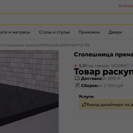
Блоге
ати и матрасы
Столы и стулья
Прихожие
Двери
Столешница прямая/NW/Штейн 3000*600*27 R9
Столешница прям
5,0
Код товара: 502083
Товар раску
Доставка:
от 690 ₽
Сборка:
от 2 200 руб
Услуги:
Выезд дизайнера на 