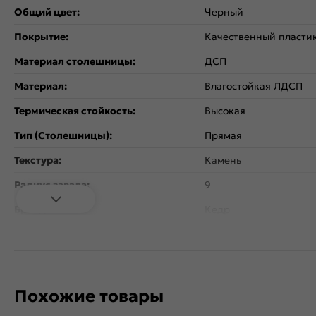
Общий цвет:
Черный
Покрытие:
Качественный пласти
Материал столешницы:
ДСП
Материал:
Влагостойкая ЛДСП
Термическая стойкость:
Высокая
Тип (Столешницы):
Прямая
Текстура:
Камень
Радиус завала:
9
Бренд:
Кедр
Вес, кг:
32.8
Страна производитель:
Россия
Поверхность:
Матовая
Похожие товары