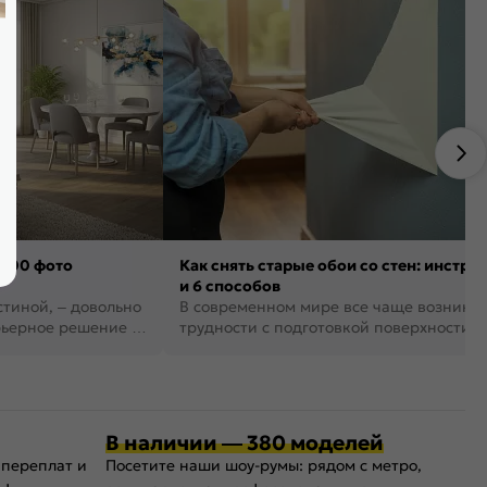
 100 фото
Как снять старые обои со стен: инстру
и 6 способов
стиной, – довольно
В современном мире все чаще возника
рьерное решение в
трудности с подготовкой поверхности д
поклейки обоев. И многие за...
В наличии — 380 моделей
 переплат и
Посетите наши шоу-румы: рядом с метро,