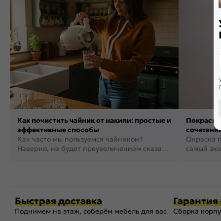
Как почистить чайник от накипи: простые и
Покраска 
эффективные способы
сочетания
Как часто мы пользуемся чайником?
фото
Окраска п
Наверно, не будет преувеличением сказать,
самый эко
что это самая востребованная...
возможнос
Быстрая доставка
Гарантия 
Поднимем на этаж, соберём мебель для вас
Сборка корпу