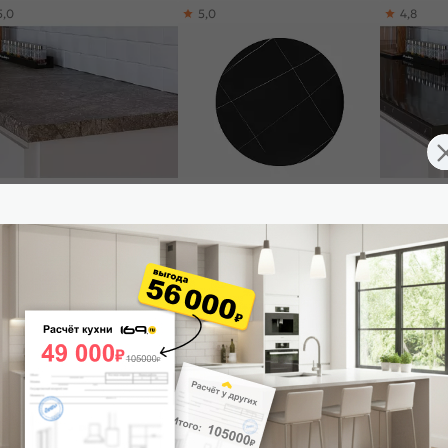
5,0
5,0
4,8
лешница прямая Мрамор
Столешница для стола Form-R.2B
Столешниц
ный матовая 3050*600*27
Black Matt Laurent 11*800*800
гранит гля
024
₽
5 012
₽
6 139
₽
 корзину
В корзину
В корз