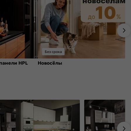
Без срока
панели HPL
Новосёлы