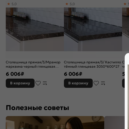
5,0
5,0
Столешница прямая/3/Мрамор
Столешница прямая/3/ Кастилло
Сто
марквина черный глянцевая
тёмный глянцевая 3050*600*27
чер
3050*600*27
6 006
₽
6 006
₽
5 
В корзину
В корзину
В
Полезные советы