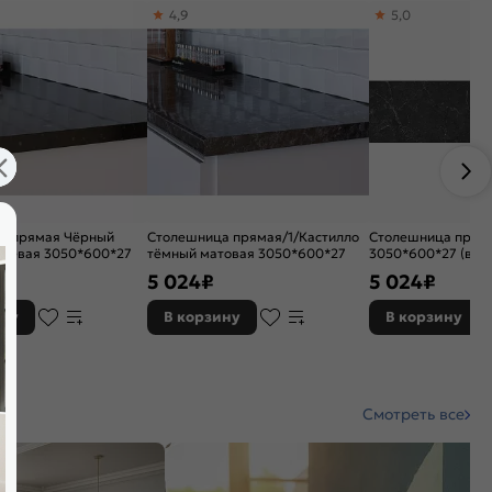
4,9
5,0
а прямая Чёрный
Столешница прямая/1/Кастилло
Столешница пряма
нцевая 3050*600*27
тёмный матовая 3050*600*27
3050*600*27 (вла
5 024
₽
5 024
₽
ину
В корзину
В корзину
Смотреть все