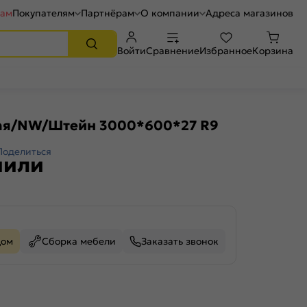
рам
Покупателям
Партнёрам
О компании
Адреса магазинов
Войти
Сравнение
Избранное
Корзина
ая/NW/Штейн 3000*600*27 R9
Поделиться
пили
дом
Сборка мебели
Заказать звонок