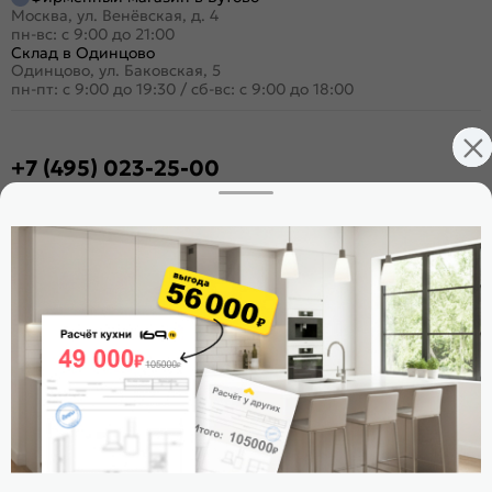
Москва, ул. Венёвская, д. 4
пн-вс: с 9:00 до 21:00
Склад в Одинцово
Одинцово, ул. Баковская, 5
пн-пт: с 9:00 до 19:30
/
сб-вс: с 9:00 до 18:00
+7 (495) 023-25-00
Заказать звонок
Стать дилером
Расскажите о нас
Поделиться
Оцените магазин
ИКС 1180
© 2015—2026 Интернет-магазин мебели Mebel169.ru