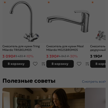
Смеситель для кухни Tring
Смеситель для кухни Meal
Смеситель 
Milardo TRISB0JM05
Milardo M02SBR0M05
двуручный "E
подводкой, 
3 090
3 390
3 190
₽
-10%
₽
-30%
₽
3 433 ₽
4 843 ₽
букса керам
В корзину
В корзину
В корз
Полезные советы
Смотреть все