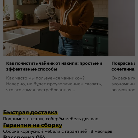
Как почистить чайник от накипи: простые и
Покраска ст
эффективные способы
сочетания,
Как часто мы пользуемся чайником?
Окраска пов
Наверно, не будет преувеличением сказать,
экономичный
что это самая востребованная...
возможность
Быстрая доставка
Поднимем на этаж, соберём мебель для вас
Гарантия на сборку
Сборка корпусной мебели с гарантией 18 месяцев
Рассрочка 0%