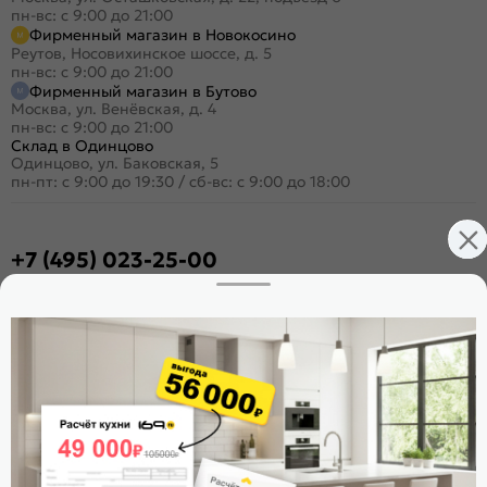
пн-вс: с 9:00 до 21:00
Фирменный магазин в Новокосино
Реутов, Носовихинское шоссе, д. 5
пн-вс: с 9:00 до 21:00
Фирменный магазин в Бутово
Москва, ул. Венёвская, д. 4
пн-вс: с 9:00 до 21:00
Склад в Одинцово
Одинцово, ул. Баковская, 5
пн-пт: с 9:00 до 19:30
/
сб-вс: с 9:00 до 18:00
+7 (495) 023-25-00
Заказать звонок
Стать дилером
Расскажите о нас
Поделиться
Оцените магазин