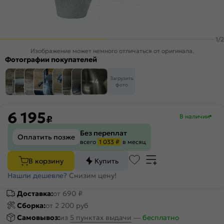
1
/
2
Изображение может немного отличаться от оригинала.
Фотографии покупателей
Загрузить
+4
фото
6 195
В наличии
₽
Без переплат
Оплатить позже
всего
1 033 ₽
в месяц
В корзину
Купить
Нашли дешевле?
Снизим цену!
Доставка:
от 690 ₽
Сборка:
от 2 200 руб
Самовывоз:
из
5 пунктах выдачи
—
бесплатно