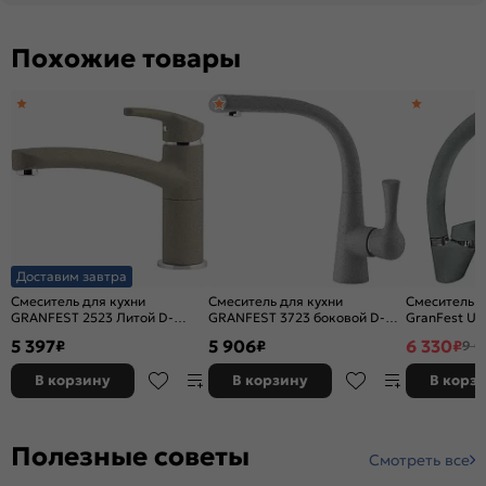
Похожие товары
Доставим завтра
Смеситель для кухни
Смеситель для кухни
Смеситель д
GRANFEST 2523 Литой D-
GRANFEST 3723 боковой D-
GranFest U
40мм топаз арт.
40мм серый арт.
(серый) 310
5 397
5 906
6 330
₽
₽
₽
9 0
В корзину
В корзину
В корз
Полезные советы
Смотреть все