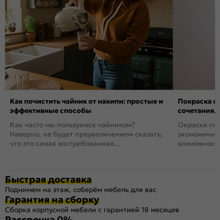
Как почистить чайник от накипи: простые и
Покраска ст
эффективные способы
сочетания,
Как часто мы пользуемся чайником?
Окраска пов
Наверно, не будет преувеличением сказать,
экономичный
что это самая востребованная...
возможность
Быстрая доставка
Поднимем на этаж, соберём мебель для вас
Гарантия на сборку
Сборка корпусной мебели с гарантией 18 месяцев
Рассрочка 0%