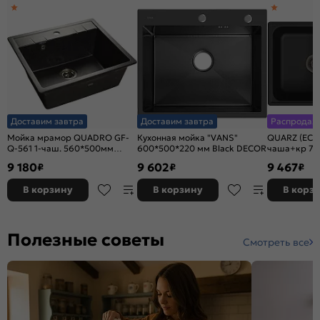
Доставим завтра
Доставим завтра
Распродаж
Мойка мрамор QUADRO GF-
Кухонная мойка "VANS"
QUARZ (ECO
Q-561 1-чаш. 560*500мм
600*500*220 мм Black DECOR
чаша+кр 74
черный
9 180
9 602
9 467
₽
₽
₽
В корзину
В корзину
В корз
Полезные советы
Смотреть все