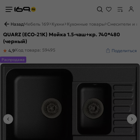
Назад
Мебель 169
Кухни
Кухонные товары
Смесители и м
QUARZ (ECO-21К) Мойка 1.5-чаш+кр. 740*480
(черный)
Код товара: 59495
4,9
Поделиться
Распродажа