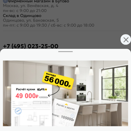
Фирменный магазин в Бутово
Москва, ул. Венёвская, д. 4
пн-вс: с 9:00 до 21:00
Склад в Одинцово
Одинцово, ул. Баковская, 5
пн-пт: с 9:00 до 19:30
/
сб-вс: с 9:00 до 18:00
+7 (495) 023-25-00
Заказать звонок
Стать дилером
Расскажите о нас
Поделиться
Оцените магазин
ИКС 1180
© 2015—2026 Интернет-магазин мебели Mebel169.ru