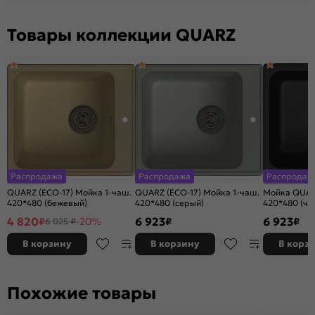
Товары коллекции QUARZ
Распродажа
Распродажа
Распродаж
QUARZ (ECO-17) Мойка 1-чаш.
QUARZ (ECO-17) Мойка 1-чаш.
Мойка QUARZ
420*480 (бежевый)
420*480 (серый)
420*480 (че
4 820
6 923
6 923
₽
-20%
₽
₽
6 025 ₽
В корзину
В корзину
В корз
Похожие товары