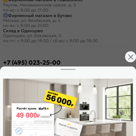
Реутов, Носовихинское шоссе, д. 5
пн-вс: с 9:00 до 21:00
Фирменный магазин в Бутово
Москва, ул. Венёвская, д. 4
пн-вс: с 9:00 до 21:00
Склад в Одинцово
Одинцово, ул. Баковская, 5
пн-пт: с 9:00 до 19:30
/
сб-вс: с 9:00 до 18:00
+7 (495) 023-25-00
Заказать звонок
Стать дилером
Расскажите о нас
Поделиться
Оцените магазин
ИКС 1180