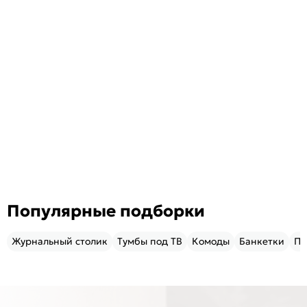
Популярные подборки
Журнальный столик
Тумбы под ТВ
Комоды
Банкетки
Пу