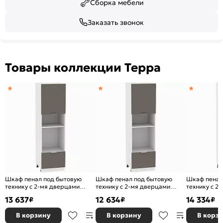
Сборка мебели
Заказать звонок
Товары коллекции Терра
Шкаф пенал под бытовую
Шкаф пенал под бытовую
Шкаф пенал
технику с 2-мя дверцами
технику с 2-мя дверцами
технику с 2
Терра ШП 606М (для верхних
Терра ШП 606М (для верхних
Терра DR Ш
13 637
12 634
14 334
₽
₽
₽
шкафов высотой 920) Смоки
шкафов высотой 720) Смоки
верхних шка
Софт-Белый
Софт-Белый
Смоки Софт
В корзину
В корзину
В корз