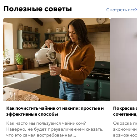
Полезные советы
Смотреть все
Как почистить чайник от накипи: простые и
Покраска ст
эффективные способы
сочетания,
Как часто мы пользуемся чайником?
Окраска пов
Наверно, не будет преувеличением сказать,
экономичный
что это самая востребованная...
возможность