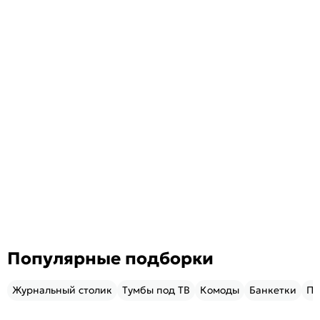
Популярные подборки
Журнальный столик
Тумбы под ТВ
Комоды
Банкетки
Пу