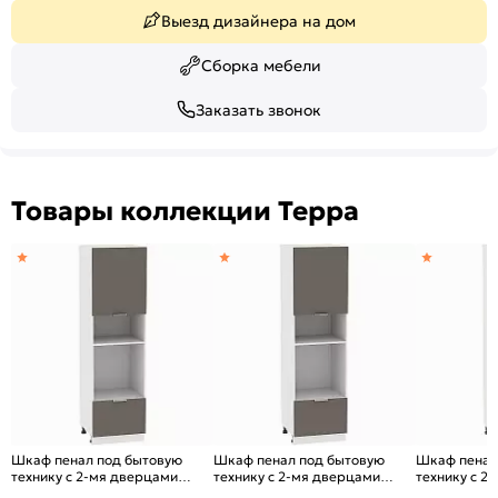
Выезд дизайнера на дом
Сборка мебели
Заказать звонок
Товары коллекции Терра
Шкаф пенал под бытовую
Шкаф пенал под бытовую
Шкаф пенал
технику с 2-мя дверцами
технику с 2-мя дверцами
технику с 2
Терра ШП 606М (для верхних
Терра ШП 606М (для верхних
Терра DR Ш