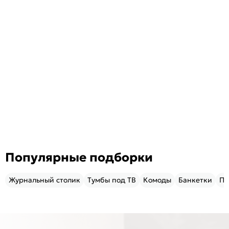
Популярные подборки
Журнальный столик
Тумбы под ТВ
Комоды
Банкетки
Пу