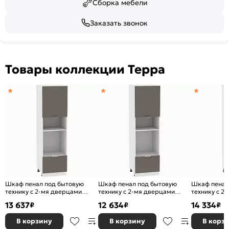
Сборка мебели
Заказать звонок
Товары коллекции Терра
Шкаф пенал под бытовую
Шкаф пенал под бытовую
Шкаф пенал
технику с 2-мя дверцами
технику с 2-мя дверцами
технику с 2
Терра ШП 606М (для верхних
Терра ШП 606М (для верхних
Терра DR Ш
13 637
12 634
14 334
₽
₽
₽
шкафов высотой 920) Смоки
шкафов высотой 720) Смоки
верхних шка
Софт-Белый
Софт-Белый
Смоки Софт
В корзину
В корзину
В корз