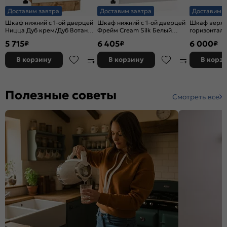
Доставим завтра
Доставим завтра
Доставим з
Шкаф нижний с 1-ой дверцей
Шкаф нижний с 1-ой дверцей
Шкаф верхн
Ницца Дуб крем/Дуб Вотан
Фрейм Cream Silk Белый
горизонтал
816*500*478
816*600*484
глубокий Ло
5 715
6 405
6 000
₽
₽
₽
Veralinga Ду
358*800*57
В корзину
В корзину
В корз
Полезные советы
Смотреть все