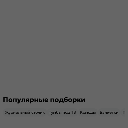
Популярные подборки
Журнальный столик
Тумбы под ТВ
Комоды
Банкетки
Пу