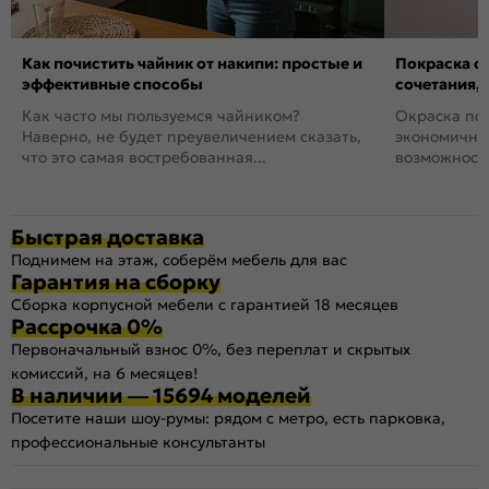
Как почистить чайник от накипи: простые и
Покраска ст
эффективные способы
сочетания,
Как часто мы пользуемся чайником?
Окраска пов
Наверно, не будет преувеличением сказать,
экономичный
что это самая востребованная...
возможность
Быстрая доставка
Поднимем на этаж, соберём мебель для вас
Гарантия на сборку
Сборка корпусной мебели с гарантией 18 месяцев
Рассрочка 0%
Первоначальный взнос 0%, без переплат и скрытых
комиссий, на 6 месяцев!
В наличии — 15694 моделей
Посетите наши шоу-румы: рядом с метро, есть парковка,
профессиональные консультанты