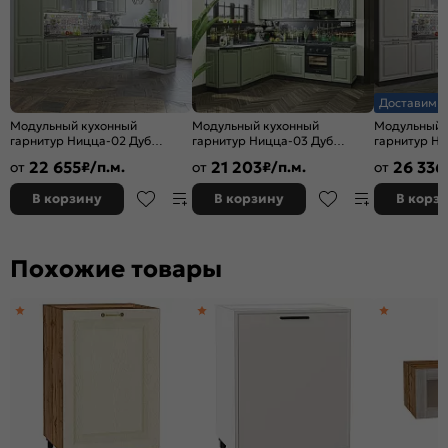
Доставим з
Модульный кухонный
Модульный кухонный
Модульный 
гарнитур Ницца-02 Дуб
гарнитур Ницца-03 Дуб
гарнитур Ни
оливковый/Белый
оливковый/Graphite
крем/Graphi
22 655
21 203
26 336
от
₽/п.м.
от
₽/п.м.
от
2140x3300x600
2340x1890/2400x600
2140x3300x
В корзину
В корзину
В корз
Похожие товары