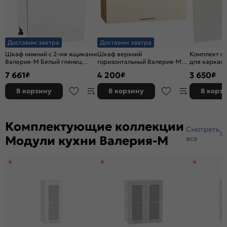
Доставим завтра
Доставим завтра
Шкаф нижний с 2-мя ящиками
Шкаф верхний
Комплект ф
Валерия-М Белый глянец
горизонтальный Валерия-М
для каркас
Белый 816*600*478
Бежевый металлик Дуб Вотан
Белый глян
7 661
4 200
3 650
₽
₽
₽
358*800*318
В корзину
В корзину
В корз
Комплектующие коллекции
Смотреть
Модули кухни Валерия-М
все