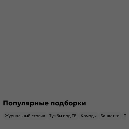
Популярные подборки
Журнальный столик
Тумбы под ТВ
Комоды
Банкетки
Пу