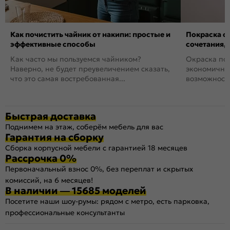
Как почистить чайник от накипи: простые и
Покраска ст
эффективные способы
сочетания,
Как часто мы пользуемся чайником?
Окраска пов
Наверно, не будет преувеличением сказать,
экономичный
что это самая востребованная...
возможность
Быстрая доставка
Поднимем на этаж, соберём мебель для вас
Гарантия на сборку
Сборка корпусной мебели с гарантией 18 месяцев
Рассрочка 0%
Первоначальный взнос 0%, без переплат и скрытых
комиссий, на 6 месяцев!
В наличии — 15685 моделей
Посетите наши шоу-румы: рядом с метро, есть парковка,
профессиональные консультанты