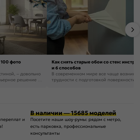
 100 фото
Как снять старые обои со стен: инстру
и 6 способов
стиной, – довольно
В современном мире все чаще возника
рьерное решение в
трудности с подготовкой поверхности д
поклейки обоев. И многие за...
В наличии — 15685 моделей
 переплат и
Посетите наши шоу-румы: рядом с метро,
в!
есть парковка, профессиональные
консультанты