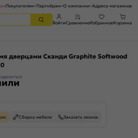
рам
Покупателям
Партнёрам
О компании
Адреса магазинов
Войти
Сравнение
Избранное
Корзина
мя дверцами Сканди Graphite Softwood
20
оделиться
пили
дом
Сборка мебели
Заказать звонок