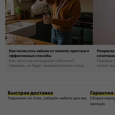
Как почистить чайник от накипи: простые и
Покраска 
эффективные способы
сочетания
Как часто мы пользуемся чайником?
фото
Окраска п
Наверно, не будет преувеличением сказать,
самый эко
что это самая востребованная...
возможнос
Быстрая доставка
Гарантия 
Поднимем на этаж, соберём мебель для вас
Сборка корпу
месяцев