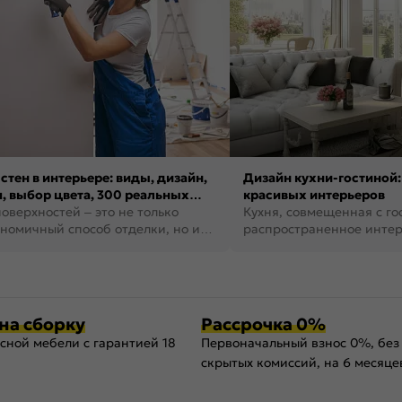
стен в интерьере: виды, дизайн,
Дизайн кухни-гостиной:
, выбор цвета, 300 реальных
красивых интерьеров
оверхностей – это не только
Кухня, совмещенная с го
номичный способ отделки, но и
распространенное инте
ть создать кре...
наши дни. В нем от...
на сборку
Рассрочка 0%
сной мебели с гарантией 18
Первоначальный взнос 0%, без
скрытых комиссий, на 6 месяце