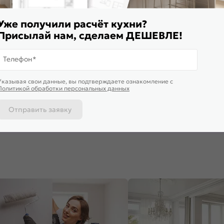
Уже получили расчёт кухни?
Присылай нам, сделаем ДЕШЕВЛЕ!
Телефон*
ставим завтра
Указывая свои данные, вы подтверждаете ознакомление c
ф нижний с 3-мя ящиками
Шкаф верхний с 1-ой дверцей
Шкаф верх
Политикой обработки персональных данных
нди Н 403 Graphite Softwood-
Сканди В 309 Sky Wood-Белый
Сканди В 
ый
585
₽
3 809
₽
6 343
₽
-30%
9 407 ₽
9
Отправить заявку
 корзину
В корзину
В корз