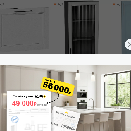
4,8
4,8
4,9
спродажа
Распрода
Сканди 40.50 White Silkwood
Шкаф верхний с 1-ой остекленной
Комплект ф
*496*18
дверцей Сканди Grey
Wood Ф-3
Silkwood/Graphite 920*500*320
553
₽
9 030
₽
2 520
₽
-25%
2 070 ₽
3
 корзину
В корзину
В корз
ли кухни Сканди
5,0
5,0
4,8