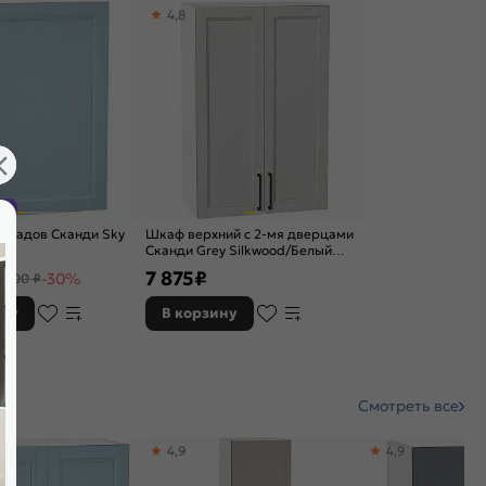
4,8
жа
асадов Сканди Sky
Шкаф верхний с 2-мя дверцами
0Н
Сканди Grey Silkwood/Белый
920*600*320
7 875
₽
-30%
 600 ₽
ину
В корзину
Смотреть все
4,9
4,9