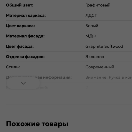
Общий цвет:
Графитовый
Материал каркаса:
ЛДСП
Цвет каркаса:
Белый
Материал фасада:
МДФ
Цвет фасада:
Graphite Softwood
Отделка фасадов:
Экошпон
Стиль:
Современный
Дополнительная информация:
Внимание! Ручка в ком
Количество дверей:
2
Открывание дверцы:
Вертикальное
Коллекция:
Сканди
Тип поверхности:
Матовая
Похожие товары
Назначение:
Шкаф