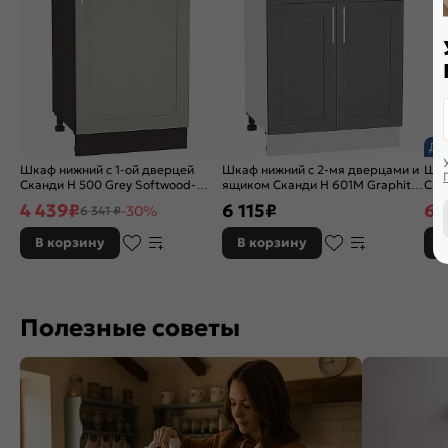
До
Шкаф нижний с 1-ой дверцей
Шкаф нижний с 2-мя дверцами и
Шка
Сканди Н 500 Grey Softwood-
ящиком Сканди Н 601М Graphite
Ска
Венге
Softwood-Белый
Бел
4 439
₽
6 115
₽
6 
-30%
6 341 ₽
В корзину
В корзину
В
Полезные советы