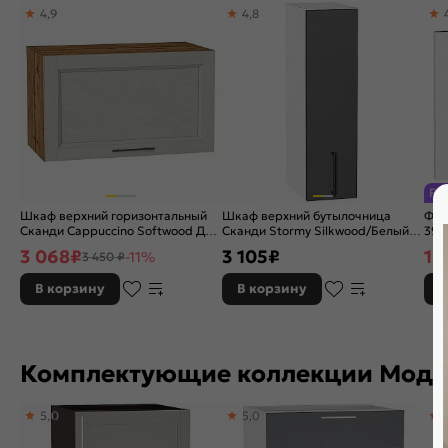
4,9
4,8
Расположение:
Прямые
Ра
Шкаф верхний горизонтальный
Шкаф верхний бутылочница
ФЯ 
Сканди Cappuccino Softwood Дуб
Сканди Stormy Silkwood/Белый
390
Вотан 358*600*320
716*200*320
3 068
₽
3 105
₽
1 
-11%
3 450 ₽
В корзину
В корзину
В
Комплектующие коллекции Моду
5,0
5,0