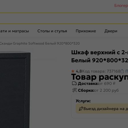
Блоге
ати и матрасы
Столы и стулья
Прихожие
Двери
Сканди Graphite Softwood Белый 920*800*320
Шкаф верхний с 2-
Белый 920*800*3
4,8
Код товара: 737168
П
Товар раску
Доставка:
от 690 ₽
Сборка:
от 2 200 руб
Услуги:
Выезд дизайнера на 