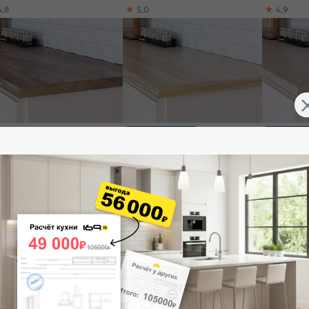
4,8
5,0
4,9
Доставим завтра
Доставим 
лешница прямая/1/Stromboly
Столешница прямая/1/Редондо
Столешниц
wn матовая 3050*600*38
матовая 3050*600*38
бежевый м
агостойкая)R3
(влагостойкая)R3
(влагостой
594
₽
7 594
₽
7 594
₽
 корзину
В корзину
В корз
4,9
4,8
4,8