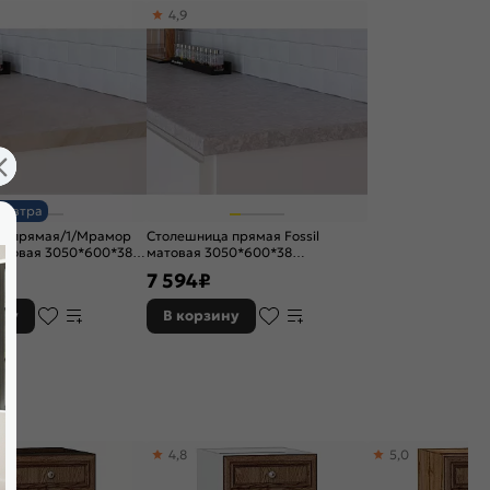
4,9
завтра
а прямая/1/Мрамор
Столешница прямая Fossil
атовая 3050*600*38
матовая 3050*600*38
кая)R3
(влагостойкая)R3
7 594
₽
ину
В корзину
4,8
5,0