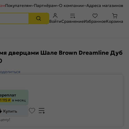
рам
Покупателям
Партнёрам
О компании
Адреса магазинов
Войти
Сравнение
Избранное
Корзина
-мя дверцами Шале Brown Dreamline Дуб
0
оделиться
переплат
1 115 ₽
в месяц
Купить
цену!