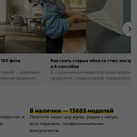
 100 фото
Как снять старые обои со стен: инстру
и 6 способов
стиной, – довольно
В современном мире все чаще возника
рьерное решение в
трудности с подготовкой поверхности д
поклейки обоев. И многие за...
В наличии — 15685 моделей
 переплат и
Посетите наши шоу-румы: рядом с метро,
в!
есть парковка, профессиональные
консультанты