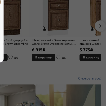
й с 1-ой дверцей и
Шкаф нижний с 3-мя ящиками
Шкаф нижний с 1-о
ле Brown Dreamline
Шале Brown Dreamline Белый
ящиком Шале Brow
816*400*480
Дуб Вотан 816*40
6 915
₽
5 775
₽
ину
В корзину
В корзину
Смотреть все