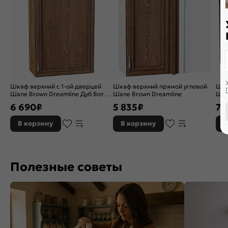
Шкаф верхний с 1-ой дверцей
Шкаф верхний прямой угловой
Шка
Шале Brown Dreamline Дуб Вотан
Шале Brown Dreamline
Шал
920*600*320
716
6 690
₽
5 835
₽
7 
В корзину
В корзину
В
Полезные советы