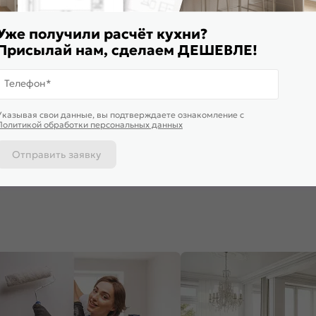
Уже получили расчёт кухни?
Присылай нам, сделаем ДЕШЕВЛЕ!
Телефон*
Доставим завтра
Указывая свои данные, вы подтверждаете ознакомление c
ф верхний с 2-мя дверцами
Шкаф верхний с 1-ой остекленной
Шкаф нижни
Политикой обработки персональных данных
е Brown Dreamline Graphite
дверцей Шале Brown Dreamline
ящиком Ша
*800*320
Дуб Вотан 920*400*320
245
₽
5 970
₽
6 150
₽
Отправить заявку
 корзину
В корзину
В корз