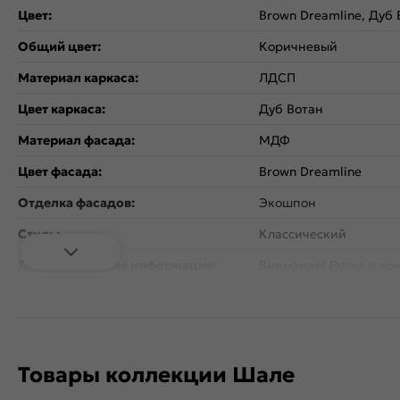
Цвет:
Brown Dreamline, Дуб 
Общий цвет:
Коричневый
Материал каркаса:
ЛДСП
Цвет каркаса:
Дуб Вотан
Материал фасада:
МДФ
Цвет фасада:
Brown Dreamline
Отделка фасадов:
Экошпон
Стиль:
Классический
Дополнительная информация:
Внимание! Ручка в ко
Количество дверей:
2
Открывание дверцы:
Вертикальное
Коллекция:
Шале
Товары коллекции Шале
Тип поверхности:
Матовая