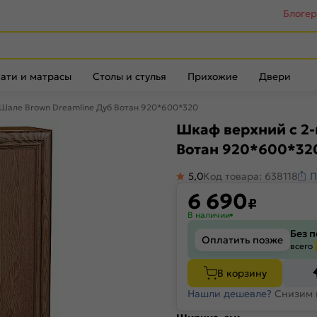
Блоге
ати и матрасы
Столы и стулья
Прихожие
Двери
Шале Brown Dreamline Дуб Вотан 920*600*320
Шкаф верхний с 2
Вотан 920*600*32
5,0
Код товара: 638118
П
6 690
₽
В наличии
Без 
Оплатить позже
всего
В корзину
Нашли дешевле?
Снизим 