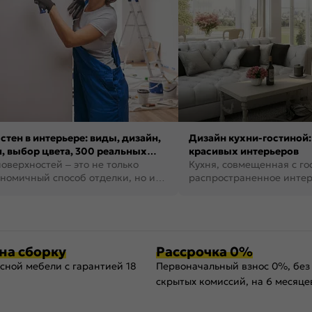
стен в интерьере: виды, дизайн,
Дизайн кухни-гостиной:
, выбор цвета, 300 реальных
красивых интерьеров
оверхностей – это не только
Кухня, совмещенная с го
номичный способ отделки, но и
распространенное инте
ть создать кре...
наши дни. В нем от...
на сборку
Рассрочка 0%
сной мебели с гарантией 18
Первоначальный взнос 0%, без
скрытых комиссий, на 6 месяце