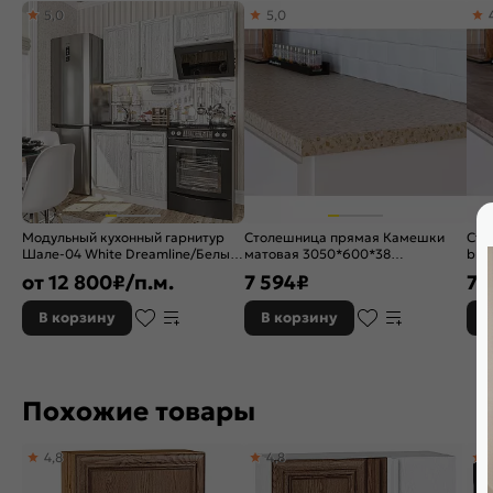
5,0
5,0
Назначение:
Шкаф
Расположение:
Прямые
Модульный кухонный гарнитур
Столешница прямая Камешки
Сто
Шале-04 White Dreamline/Белый
матовая 3050*600*38
bro
2140x1500x600
(влагостойкая)R3
(вл
от
12 800
₽/п.м.
7 594
₽
7 
В корзину
В корзину
В
Похожие товары
4,8
4,8