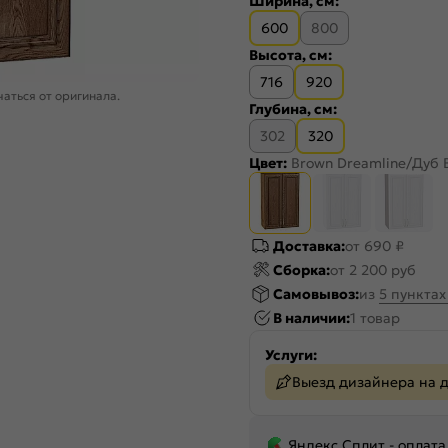
Ширина, см:
600
800
Высота, см:
716
920
аться от оригинала.
Глубина, см:
302
320
Цвет:
Brown Dreamline/Дуб 
Доставка:
от 690 ₽
Сборка:
от 2 200 руб
Самовывоз:
из
5 пункта
В наличии:
1 товар
Услуги:
Выезд дизайнера на 
Яндекс Сплит - оплата