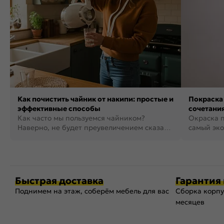
Как почистить чайник от накипи: простые и
Покраска 
эффективные способы
сочетания
Как часто мы пользуемся чайником?
фото
Окраска п
Наверно, не будет преувеличением сказать,
самый эко
что это самая востребованная...
возможнос
Быстрая доставка
Гарантия 
Поднимем на этаж, соберём мебель для вас
Сборка корпу
месяцев