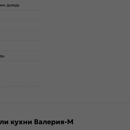
лик дождь
дь
чка рейлинг в цвете
ентровым расстоянием
ли кухни Валерия-М