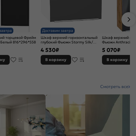
завтра
Доставим завтра
ий торцевой Фрейм
Шкаф верхний горизонтальный
Шкаф верхний с 1
k Белый 816*296*558
глубокий Фьюжн Stormy Silk/
Фьюжн Anthracite 
Белый 358*600*576
716*350*320
4 530
₽
5 070
₽
ину
В корзину
В корзину
Смотреть все