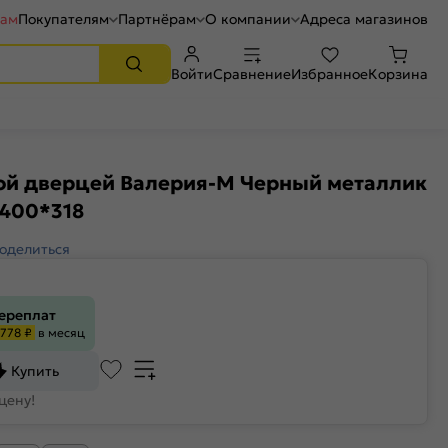
рам
Покупателям
Партнёрам
О компании
Адреса магазинов
Войти
Сравнение
Избранное
Корзина
-ой дверцей Валерия-М Черный металлик
400*318
оделиться
переплат
778 ₽
в месяц
Купить
цену!