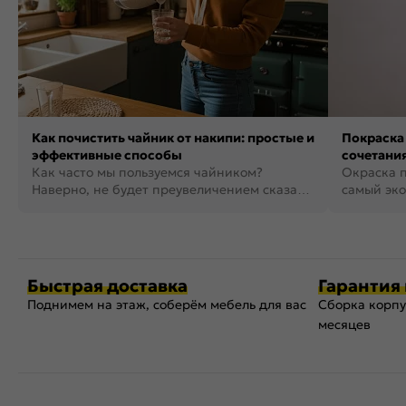
Как почистить чайник от накипи: простые и
Покраска 
эффективные способы
сочетания
Как часто мы пользуемся чайником?
фото
Окраска п
Наверно, не будет преувеличением сказать,
самый эко
что это самая востребованная...
возможнос
Быстрая доставка
Гарантия 
Поднимем на этаж, соберём мебель для вас
Сборка корпу
месяцев