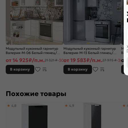
Модульный кухонный гарнитур
Модульный кухонный гарнитур
Мод
Валерия-М-06 Белый глянец/
Валерия-М-13 Белый глянец/
Вал
Белый 2140x1290/2000x600
Белый 2336x400x600
гля
от
14 925
₽/п.м.
от
19 583
₽/п.м.
от
-30%
-30%
21 321 ₽
27 975 ₽
В корзину
В корзину
В
Похожие товары
4,8
4,9