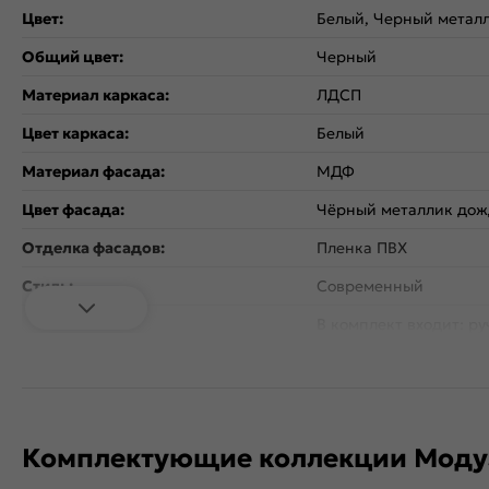
Цвет:
Белый, Черный метал
Общий цвет:
Черный
Материал каркаса:
ЛДСП
Цвет каркаса:
Белый
Материал фасада:
МДФ
Цвет фасада:
Чёрный металлик дож
Отделка фасадов:
Пленка ПВХ
Стиль:
Современный
В комплект входит: ру
Дополнительная информация:
Хром/Глянец, с межц
96 мм.
Количество дверей:
1
Открывание дверцы:
Вертикальное
Комплектующие коллекции Моду
Коллекция:
Валерия-М