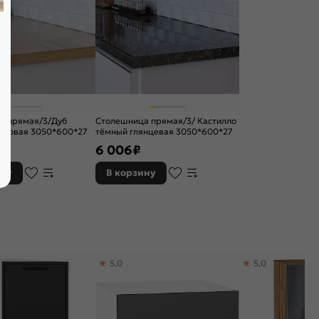
а прямая/3/Дуб
Столешница прямая/3/ Кастилло
матовая 3050*600*27
тёмный глянцевая 3050*600*27
6 006
₽
ину
В корзину
5,0
5,0