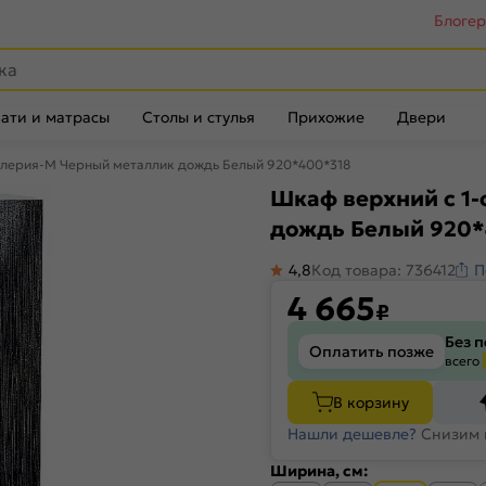
Блоге
ати и матрасы
Столы и стулья
Прихожие
Двери
алерия-М Черный металлик дождь Белый 920*400*318
Шкаф верхний с 1
дождь Белый 920*
4,8
Код товара: 736412
П
4 665
₽
Без 
Оплатить позже
всего
В корзину
Нашли дешевле?
Снизим 
Ширина, см: