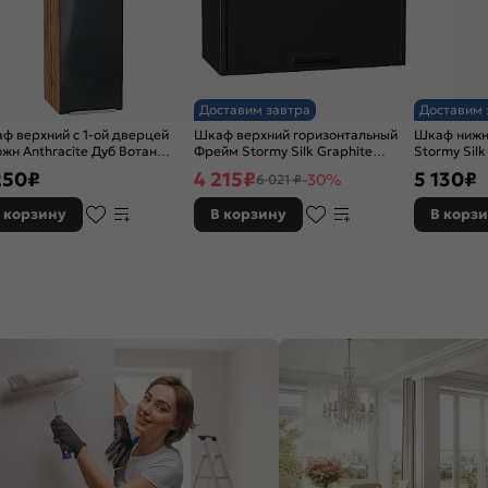
Доставим завтра
Доставим 
ф верхний с 1-ой дверцей
Шкаф верхний горизонтальный
Шкаф нижн
жн Anthracite Дуб Вотан
Фрейм Stormy Silk Graphite
Stormy Sil
*300*320
358*600*324
250
₽
4 215
₽
5 130
₽
-30%
6 021 ₽
 корзину
В корзину
В корз