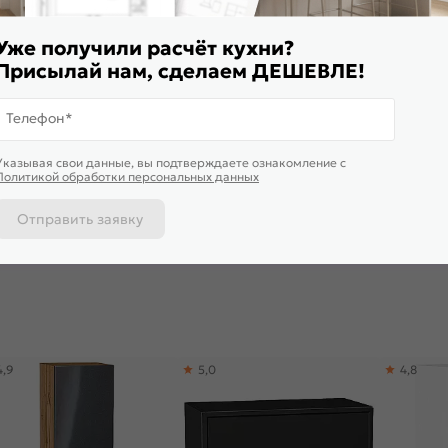
Уже получили расчёт кухни?
Присылай нам, сделаем ДЕШЕВЛЕ!
Телефон*
Указывая свои данные, вы подтверждаете ознакомление c
ульный кухонный гарнитур
Столешница прямая/3/Мрамор
Столешниц
Политикой обработки персональных данных
ерия-М-03 Белый
марквина черный глянцевая
Бунратти 
нец/Graphite 2140x2400x600
3050*600*27
22 874
₽/п.м.
6 006
₽
6 006
₽
Отправить заявку
 корзину
В корзину
В корз
4,9
5,0
4,8