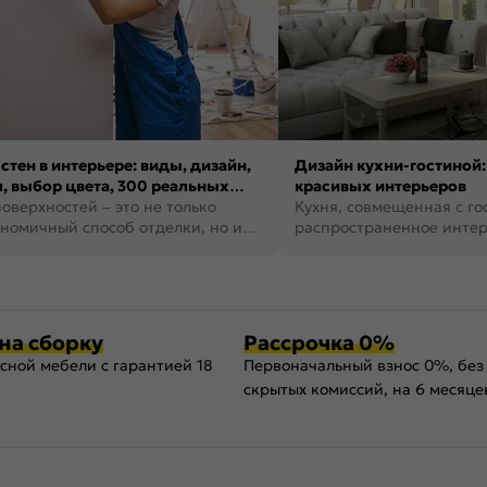
стен в интерьере: виды, дизайн,
Дизайн кухни-гостиной:
, выбор цвета, 300 реальных
красивых интерьеров
оверхностей – это не только
Кухня, совмещенная с го
номичный способ отделки, но и
распространенное инте
ть создать кре...
наши дни. В нем от...
на сборку
Рассрочка 0%
сной мебели с гарантией 18
Первоначальный взнос 0%, без
скрытых комиссий, на 6 месяце