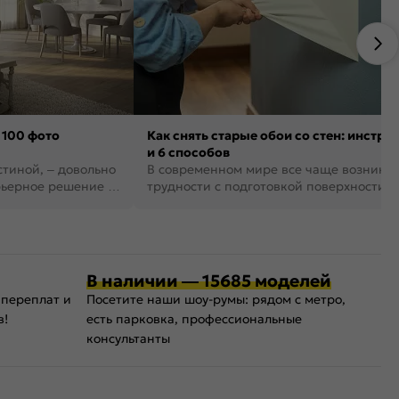
 100 фото
Как снять старые обои со стен: инстру
и 6 способов
стиной, – довольно
В современном мире все чаще возника
рьерное решение в
трудности с подготовкой поверхности д
поклейки обоев. И многие за...
В наличии — 15685 моделей
 переплат и
Посетите наши шоу-румы: рядом с метро,
в!
есть парковка, профессиональные
консультанты