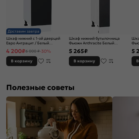
Доставим завтра
Шкаф нижний с 1-ой дверцей
Шкаф нижний бутылочница
Шка
Евро Антрацит / Белый
Фьюжн Anthracite Белый
Фью
816*300*478
816*150*480
920
4 200
₽
5 265
₽
5 
-30%
6 000 ₽
В корзину
В корзину
В
Полезные советы