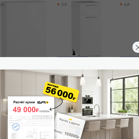
4,8
5,0
4,8
Доставим завтра
Доставим 
ф верхний с 1-ой дверцей
Шкаф нижний с 1-ой дверцей и
Шкаф верхн
ерия-М В 500 Белый глянец-
ящиком Валерия-М Н 301 Белый
дверцей В
ый
глянец-Белый
металлик-
438
₽
5 088
₽
4 365
₽
-30%
6 340 ₽
6
 корзину
В корзину
В корз
4,6
5,0
4,9