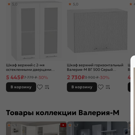
5,0
5,0
Тип поверхности:
Глянцевая
Расположение:
Прямые
Назначение кухонного шкафа:
Шкаф
Шкаф верхний с 2-мя
Шкаф верхний горизонтальный
Шка
остекленными дверцами
Валерия-М ВГ 500 Серый
Вал
Валерия-М В 600 Белый глянец-
металлик дождь светлый-Белый
Бел
5 445
₽
2 730
₽
4 
-30%
-30%
7 779 ₽
3 900 ₽
Белый
В корзину
В корзину
В
Товары коллекции Валерия-М
4,9
4,7