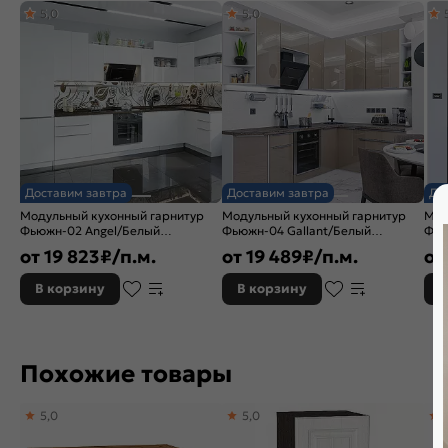
5,0
5,0
Расположение:
Прямые
Назначение кухонного шкафа:
Шкаф
Доставим завтра
Доставим завтра
До
Модульный кухонный гарнитур
Модульный кухонный гарнитур
Мод
Фьюжн-02 Angel/Белый
Фьюжн-04 Gallant/Белый
Фью
2340x3900/1400x600
2340x2200/1800x600
214
от
19 823
₽/п.м.
от
19 489
₽/п.м.
от
В корзину
В корзину
В
Похожие товары
5,0
5,0