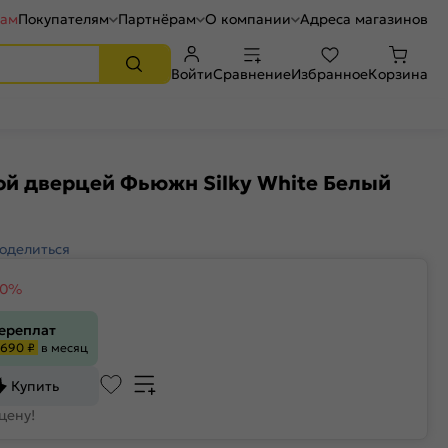
рам
Покупателям
Партнёрам
О компании
Адреса магазинов
Войти
Сравнение
Избранное
Корзина
ой дверцей Фьюжн Silky White Белый
оделиться
30%
переплат
690 ₽
в месяц
Купить
цену!