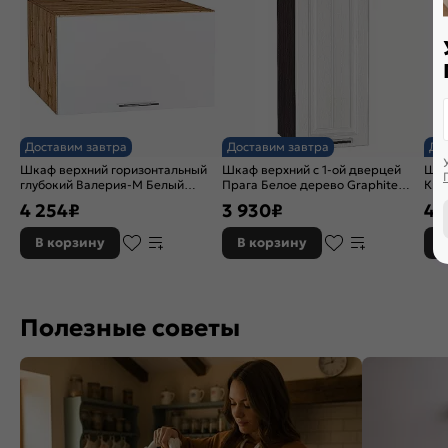
Доставим завтра
Доставим завтра
До
Шкаф верхний горизонтальный
Шкаф верхний с 1-ой дверцей
Шка
глубокий Валерия-М Белый
Прага Белое дерево Graphite
Ква
глянец Дуб Вотан 358*600*574
716*300*318
716
4 254
₽
3 930
₽
4 
В корзину
В корзину
В
Полезные советы