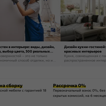
стен в интерьере: виды, дизайн,
Дизайн кухни-гостиной:
, выбор цвета, 300 реальных
красивых интерьеров
оверхностей – это не только
Кухня, совмещенная с го
номичный способ отделки, но и
распространенное инте
ть создать кре...
наши дни. В нем от...
на сборку
Рассрочка 0%
сной мебели с гарантией 18
Первоначальный взнос 0%, без
скрытых комиссий, на 6 месяце