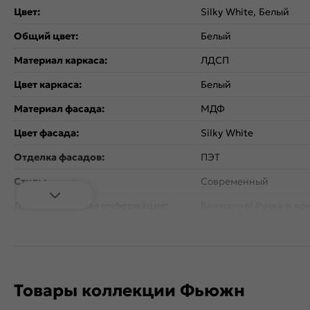
Цвет:
Silky White, Белый
Общий цвет:
Белый
Материал каркаса:
ЛДСП
Цвет каркаса:
Белый
Материал фасада:
МДФ
Цвет фасада:
Silky White
Отделка фасадов:
ПЭТ
Стиль:
Современный
Дополнительная информация:
Внимание! Ручка в ком
Количество дверей:
1
Открывание дверцы:
Вертикальное
Коллекция:
Фьюжн
Товары коллекции Фьюжн
Тип поверхности:
Матовая