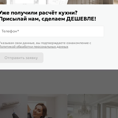
Уже получили расчёт кухни?
Присылай нам, сделаем ДЕШЕВЛЕ!
Телефон*
ставим завтра
Доставим завтра
Указывая свои данные, вы подтверждаете ознакомление c
ф верхний с 1-ой дверцей
Шкаф верхний торцевой Ницца
Шкаф верх
Политикой обработки персональных данных
дро Белый/Graphite
Белый/Белый 716*300*304
Лофт White
*300*321
358*600*3
170
₽
4 095
₽
3 810
₽
5
Отправить заявку
 корзину
В корзину
В корз