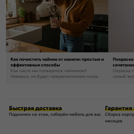
Как почистить чайник от накипи: простые и
Покраска 
эффективные способы
сочетания
Как часто мы пользуемся чайником?
фото
Окраска п
Наверно, не будет преувеличением сказать,
самый эко
что это самая востребованная...
возможнос
Быстрая доставка
Гарантия 
Поднимем на этаж, соберём мебель для вас
Сборка корпу
месяцев