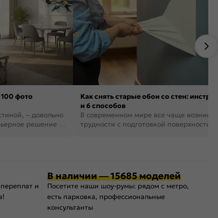
 100 фото
Как снять старые обои со стен: инстру
и 6 способов
стиной, – довольно
В современном мире все чаще возника
рьерное решение в
трудности с подготовкой поверхности д
поклейки обоев. И многие за...
В наличии — 15685 моделей
 переплат и
Посетите наши шоу-румы: рядом с метро,
в!
есть парковка, профессиональные
консультанты