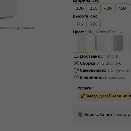
Ширина, см:
300
350
400
450
Высота, см:
716
920
аться от оригинала.
Цвет:
Silky White/Белый
Доставка:
от 690 ₽
Сборка:
от 2 200 руб
Самовывоз:
из
5 пункта
В наличии:
26 товаров
Услуги:
Выезд дизайнера на 
Яндекс Сплит - оплата