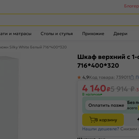
Блоге
ати и матрасы
Столы и стулья
Прихожие
Двери
южн Silky White Белый 716*400*320
Шкаф верхний с 1-
716*400*320
4,9
Код товара: 739011
П
4 140
5 914
₽
₽
-
В наличии
Без 
Оплатить позже
всего
В корзину
Нашли дешевле?
Снизим 