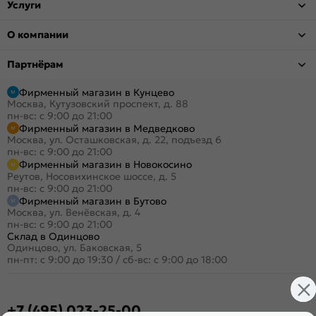
Услуги
О компании
Партнёрам
Фирменный магазин в Кунцево
Москва, Кутузовский проспект, д. 88
пн-вс: с 9:00 до 21:00
Фирменный магазин в Медведково
Москва, ул. Осташковская, д. 22, подъезд 6
пн-вс: с 9:00 до 21:00
Фирменный магазин в Новокосино
Реутов, Носовихинское шоссе, д. 5
пн-вс: с 9:00 до 21:00
Фирменный магазин в Бутово
Москва, ул. Венёвская, д. 4
пн-вс: с 9:00 до 21:00
Склад в Одинцово
Одинцово, ул. Баковская, 5
пн-пт: с 9:00 до 19:30
/
сб-вс: с 9:00 до 18:00
+7 (495) 023-25-00