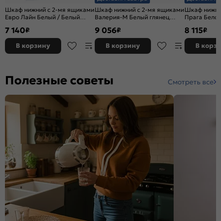
Шкаф нижний с 2-мя ящиками
Шкаф нижний с 2-мя ящиками
Шкаф нижни
Евро Лайн Белый / Белый
Валерия-М Белый глянец
Прага Белое
816*600*478
Graphite
816*400*47
7 140
9 056
8 115
₽
₽
₽
В корзину
В корзину
В корз
Полезные советы
Смотреть все