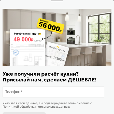
Заказать звонок
Стать дилером
Расскажите о нас
Поделиться
Оцените магазин
ИКС 1180
© 2015—2026 Интернет-магазин мебели Mebel169.ru
Уже получили расчёт кухни?
Присылай нам, сделаем ДЕШЕВЛЕ!
Пользовательское соглашение
Политика обработки персональных данных
Телефон*
Карта сайта
На информационном ресурсе
применяются
куки
и рекомендательные
Хорошо
Указывая свои данные, вы подтверждаете ознакомление c
технологии
Политикой обработки персональных данных