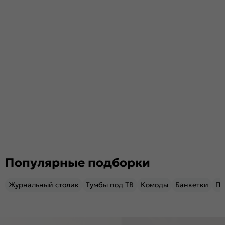
Популярные подборки
Журнальный столик
Тумбы под ТВ
Комоды
Банкетки
Пу