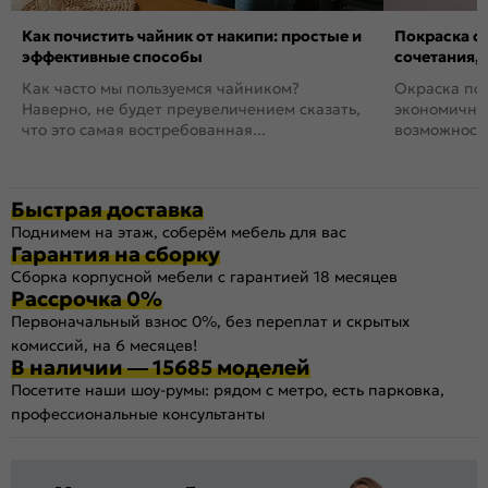
Как почистить чайник от накипи: простые и
Покраска ст
эффективные способы
сочетания,
Как часто мы пользуемся чайником?
Окраска пов
Наверно, не будет преувеличением сказать,
экономичный
что это самая востребованная...
возможность
Быстрая доставка
Поднимем на этаж, соберём мебель для вас
Гарантия на сборку
Сборка корпусной мебели с гарантией 18 месяцев
Рассрочка 0%
Первоначальный взнос 0%, без переплат и скрытых
комиссий, на 6 месяцев!
В наличии — 15685 моделей
Посетите наши шоу-румы: рядом с метро, есть парковка,
профессиональные консультанты