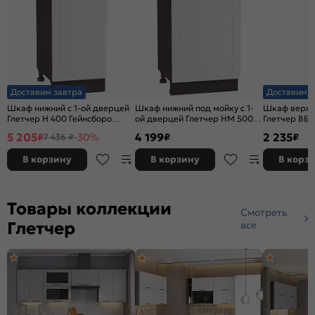
Доставим завтра
Доставим з
Шкаф нижний с 1-ой дверцей
Шкаф нижний под мойку с 1-
Шкаф верхн
Глетчер Н 400 Гейнсборо
ой дверцей Глетчер НМ 500
Глетчер ВБ 
Силк-Венге
Гейнсборо Силк-Венге
Силк-Белый
5 205
4 199
2 235
₽
-30%
₽
₽
7 436 ₽
В корзину
В корзину
В корз
Товары коллекции
Смотреть
Глетчер
все