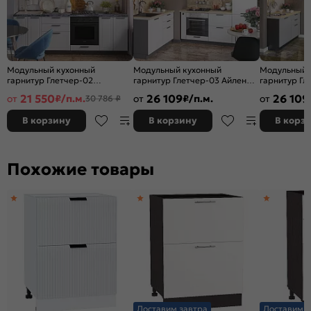
Модульный кухонный
Модульный кухонный
Модульный 
гарнитур Глетчер-02
гарнитур Глетчер-03 Айленд
гарнитур Гл
Гейнсборо Силк/Graphite
Силк/Graphite
Гейнсборо С
21 550
26 109
26 109
от
₽/п.м.
от
₽/п.м.
от
30 786 ₽
2140x2400x600
2140x1200/2000x600
2140x1200/
В корзину
В корзину
В корз
Похожие товары
Доставим завтра
Доставим з