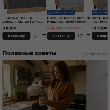
Доставим завтра
Доставим з
Шкаф нижний с 2-мя
Шкаф нижний с 1-ой дверцей
Шкаф нижни
дверцами Сканди Stormy
Ницца Magnum/Дуб Вотан
Флэт Temple
Silkwood/Дуб Вотан
816*500*478
Вотан 816*8
8 880
9 643
10 920
₽
₽
-30%
₽
13 776 ₽
816*800*478
В корзину
В корзину
В корз
Полезные советы
Смотреть все