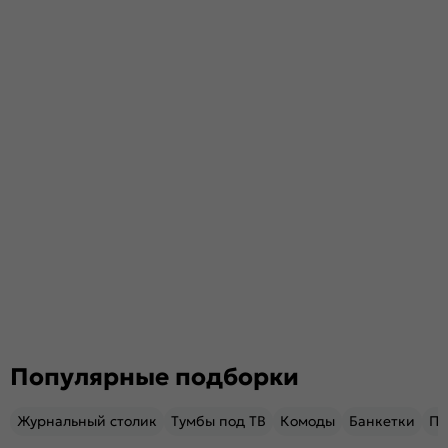
Популярные подборки
Журнальный столик
Тумбы под ТВ
Комоды
Банкетки
Пу