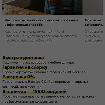
Как почистить чайник от накипи: простые и
Покраска ст
эффективные способы
сочетания,
Как часто мы пользуемся чайником?
Окраска пов
Наверно, не будет преувеличением сказать,
экономичный
что это самая востребованная...
возможность
Быстрая доставка
Поднимем на этаж, соберём мебель для вас
Гарантия на сборку
Сборка корпусной мебели с гарантией 18 месяцев
Рассрочка 0%
Первоначальный взнос 0%, без переплат и скрытых
комиссий, на 6 месяцев!
В наличии — 15685 моделей
Посетите наши шоу-румы: рядом с метро, есть парковка,
профессиональные консультанты