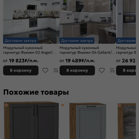
Доставим завтра
Доставим завтра
Доставим з
Модульный кухонный
Модульный кухонный
Модульный 
гарнитур Фьюжн-02 Angel/
гарнитур Фьюжн-04 Gallant/
гарнитур Фь
Белый 2340x3900/1400x600
Белый 2340x2200/1800x600
Белый 2140
19 823
19 489
26 925
от
₽/п.м.
от
₽/п.м.
от
В корзину
В корзину
В корз
Похожие товары