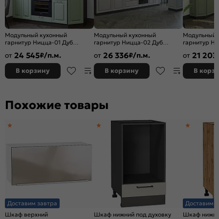
Модульный кухонный
Модульный кухонный
Модульный 
гарнитур Ницца-01 Дуб
гарнитур Ницца-02 Дуб
гарнитур Ни
оливковый/Graphite
крем/Graphite
оливковый/G
24 545
26 336
21 203
от
₽/п.м.
от
₽/п.м.
от
2140x1900x600
2140x3300x600
2340x1890/
В корзину
В корзину
В корз
Похожие товары
Доставим завтра
Доставим з
Шкаф верхний
Шкаф нижний под духовку
Шкаф нижний