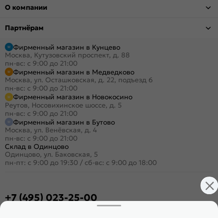
О компании
Партнёрам
Фирменный магазин в Кунцево
Москва, Кутузовский проспект, д. 88
пн-вс: с 9:00 до 21:00
Фирменный магазин в Медведково
Москва, ул. Осташковская, д. 22, подъезд 6
пн-вс: с 9:00 до 21:00
Фирменный магазин в Новокосино
Реутов, Носовихинское шоссе, д. 5
пн-вс: с 9:00 до 21:00
Фирменный магазин в Бутово
Москва, ул. Венёвская, д. 4
пн-вс: с 9:00 до 21:00
Склад в Одинцово
Одинцово, ул. Баковская, 5
пн-пт: с 9:00 до 19:30
/
сб-вс: с 9:00 до 18:00
+7 (495) 023-25-00
Заказать звонок