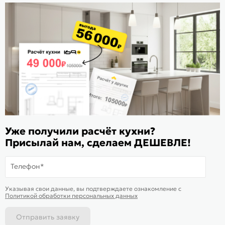
Стать дилером
Расскажите о нас
Поделиться
Оцените магазин
ИКС 1180
© 2015—2026 Интернет-магазин мебели Mebel169.ru
Уже получили расчёт кухни?
Пользовательское соглашение
Присылай нам, сделаем ДЕШЕВЛЕ!
Политика обработки персональных данных
Телефон*
Карта сайта
На информационном ресурсе
применяются
куки
и рекомендательные
Хорошо
Указывая свои данные, вы подтверждаете ознакомление c
технологии
Политикой обработки персональных данных
Отправить заявку