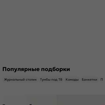
Популярные подборки
Журнальный столик
Тумбы под ТВ
Комоды
Банкетки
Пу