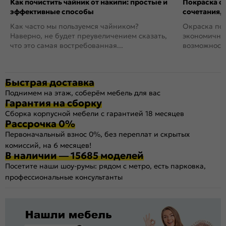
Как почистить чайник от накипи: простые и
Покраска ст
эффективные способы
сочетания,
Как часто мы пользуемся чайником?
Окраска пов
Наверно, не будет преувеличением сказать,
экономичный
что это самая востребованная...
возможность
Быстрая доставка
Поднимем на этаж, соберём мебель для вас
Гарантия на сборку
Сборка корпусной мебели с гарантией 18 месяцев
Рассрочка 0%
Первоначальный взнос 0%, без переплат и скрытых
комиссий, на 6 месяцев!
В наличии — 15685 моделей
Посетите наши шоу-румы: рядом с метро, есть парковка,
профессиональные консультанты