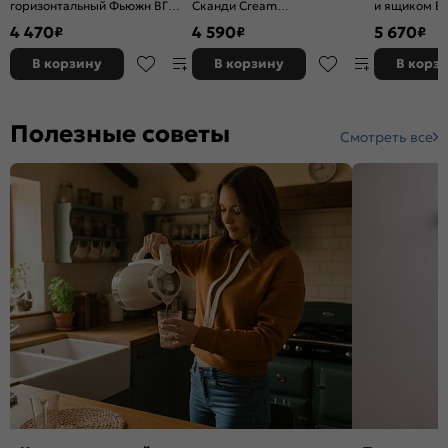
горизонтальный Фьюжн ВГ
Сканди Cream
и ящиком Ев
800 Gallant-Белый
Silkwood/Graphite
Вотан 816*4
4 470
4 590
5 670
₽
₽
₽
816*450*476
В корзину
В корзину
В корз
Полезные советы
Смотреть все