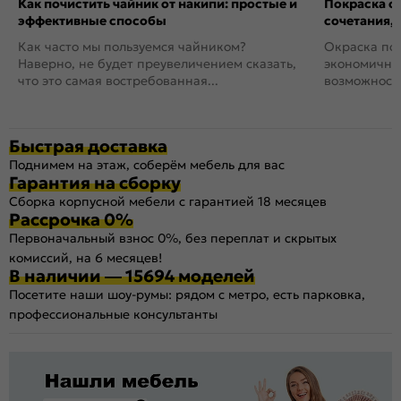
Как почистить чайник от накипи: простые и
Покраска ст
эффективные способы
сочетания,
Как часто мы пользуемся чайником?
Окраска пов
Наверно, не будет преувеличением сказать,
экономичный
что это самая востребованная...
возможность
Быстрая доставка
Поднимем на этаж, соберём мебель для вас
Гарантия на сборку
Сборка корпусной мебели с гарантией 18 месяцев
Рассрочка 0%
Первоначальный взнос 0%, без переплат и скрытых
комиссий, на 6 месяцев!
В наличии — 15694 моделей
Посетите наши шоу-румы: рядом с метро, есть парковка,
профессиональные консультанты