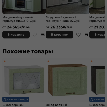
Модульный кухонный
Модульный кухонный
Модульный 
гарнитур Ницца-01 Дуб
гарнитур Ницца-02 Дуб
гарнитур Ни
оливковый/Graphite
крем/Graphite
оливковый/G
24 545
26 336
21 203
от
₽/п.м.
от
₽/п.м.
от
2140x1900x600
2140x3300x600
2340x1890/
В корзину
В корзину
В корз
Похожие товары
Доставим завтра
Доставим з
Шкаф верхний
Шкаф верхний
Шкаф верхн