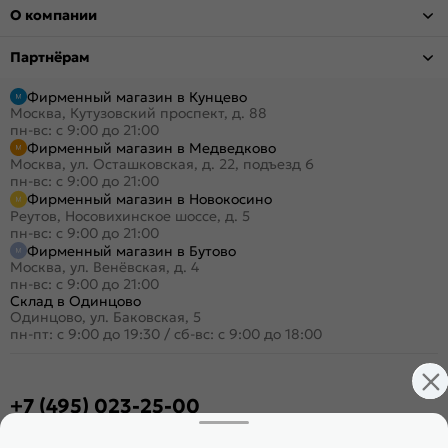
О компании
Партнёрам
Фирменный магазин в Кунцево
Москва, Кутузовский проспект, д. 88
пн-вс: с 9:00 до 21:00
Фирменный магазин в Медведково
Москва, ул. Осташковская, д. 22, подъезд 6
пн-вс: с 9:00 до 21:00
Фирменный магазин в Новокосино
Реутов, Носовихинское шоссе, д. 5
пн-вс: с 9:00 до 21:00
Фирменный магазин в Бутово
Москва, ул. Венёвская, д. 4
пн-вс: с 9:00 до 21:00
Склад в Одинцово
Одинцово, ул. Баковская, 5
пн-пт: с 9:00 до 19:30
/
сб-вс: с 9:00 до 18:00
+7 (495) 023-25-00
Заказать звонок