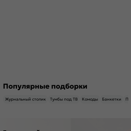
Популярные подборки
Журнальный столик
Тумбы под ТВ
Комоды
Банкетки
Пу