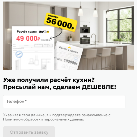
Стать дилером
Расскажите о нас
Поделиться
Оцените магазин
ИКС 1180
© 2015—2026 Интернет-магазин мебели Mebel169.ru
Уже получили расчёт кухни?
Пользовательское соглашение
Присылай нам, сделаем ДЕШЕВЛЕ!
Политика обработки персональных данных
Телефон*
Карта сайта
На информационном ресурсе
применяются
куки
и рекомендательные
Хорошо
Указывая свои данные, вы подтверждаете ознакомление c
технологии
Политикой обработки персональных данных
Отправить заявку