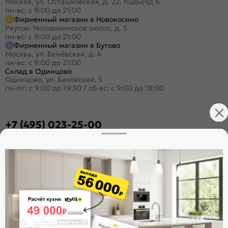
Москва, ул. Осташковская, д. 22, подъезд 6
пн-вс: с 9:00 до 21:00
Фирменный магазин в Новокосино
Реутов, Носовихинское шоссе, д. 5
пн-вс: с 9:00 до 21:00
Фирменный магазин в Бутово
Москва, ул. Венёвская, д. 4
пн-вс: с 9:00 до 21:00
Склад в Одинцово
Одинцово, ул. Баковская, 5
пн-пт: с 9:00 до 19:30
/
сб-вс: с 9:00 до 18:00
+7 (495) 023-25-00
Заказать звонок
Стать дилером
Расскажите о нас
Поделиться
Оцените магазин