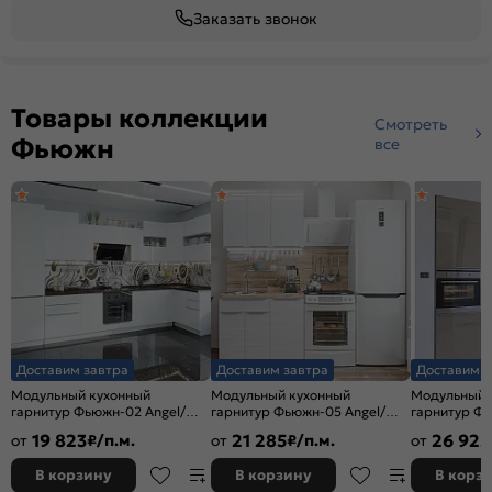
Заказать звонок
Товары коллекции
Смотреть
Фьюжн
все
Доставим завтра
Доставим завтра
Доставим з
Модульный кухонный
Модульный кухонный
Модульный 
гарнитур Фьюжн-02 Angel/
гарнитур Фьюжн-05 Angel/
гарнитур Фь
Белый 2340x3900/1400x600
Белый 2140x1000x600
Белый 2140
19 823
21 285
26 925
от
₽/п.м.
от
₽/п.м.
от
В корзину
В корзину
В корз