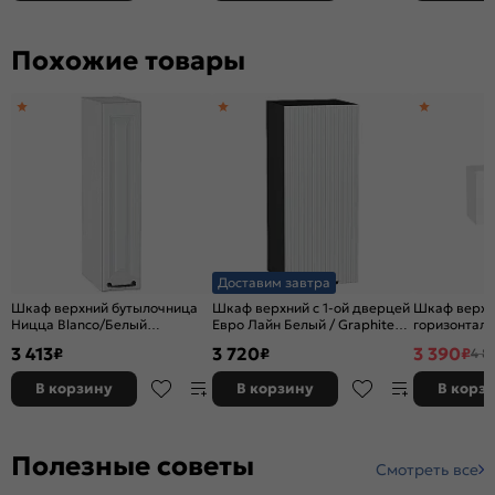
Похожие товары
Доставим завтра
Шкаф верхний бутылочница
Шкаф верхний с 1-ой дверцей
Шкаф верхн
Ницца Blanco/Белый
Евро Лайн Белый / Graphite
горизонтал
716*150*318
716*300*318
Валерия-М 
3 413
3 720
3 390
₽
₽
₽
4 8
глянец-Бел
В корзину
В корзину
В корз
Полезные советы
Смотреть все