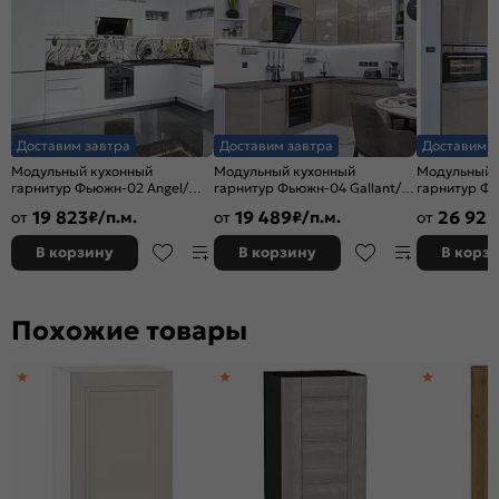
Доставим завтра
Доставим завтра
Доставим з
Модульный кухонный
Модульный кухонный
Модульный 
гарнитур Фьюжн-02 Angel/
гарнитур Фьюжн-04 Gallant/
гарнитур Фь
Белый 2340x3900/1400x600
Белый 2340x2200/1800x600
Белый 2140
19 823
19 489
26 925
от
₽/п.м.
от
₽/п.м.
от
В корзину
В корзину
В корз
Похожие товары