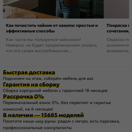
Как почистить чайник от накипи: простые и
Покраска ст
эффективные способы
сочетания,
Как часто мы пользуемся чайником?
Окраска пов
Наверно, не будет преувеличением сказать,
экономичный
что это самая востребованная...
возможность
Быстрая доставка
Поднимем на этаж, соберём мебель для вас
Гарантия на сборку
Сборка корпусной мебели с гарантией 18 месяцев
Рассрочка 0%
Первоначальный взнос 0%, без переплат и скрытых
комиссий, на 6 месяцев!
В наличии — 15685 моделей
Посетите наши шоу-румы: рядом с метро, есть парковка,
профессиональные консультанты