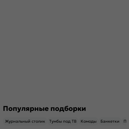
Популярные подборки
Журнальный столик
Тумбы под ТВ
Комоды
Банкетки
Пу