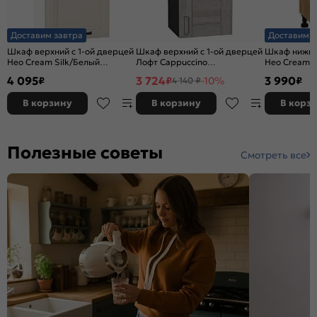
Доставим завтра
Доставим з
Шкаф верхний с 1-ой дверцей
Шкаф верхний с 1-ой дверцей
Шкаф нижний
Нео Cream Silk/Белый
Лофт Cappuccino
Нео Cream S
716*400*320
Veralinga/Graphite
816*300*48
4 095
3 724
3 990
₽
₽
-10%
₽
4 140 ₽
716*350*320
В корзину
В корзину
В корз
Полезные советы
Смотреть все