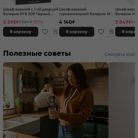
Шкаф верхний с 1-ой дверцей
Шкаф верхний
Шкаф верхни
Валерия-М В 509 Черный
горизонтальный Валерия-М
Валерия-М 
металлик дождь-Белый
ВГ 800 Серый металлик
глянец-Бел
5 295
4 140
3 849
₽
-30%
₽
₽
7 564 ₽
5 4
дождь светлый-Белый
В корзину
В корзину
В корз
Полезные советы
Смотреть все