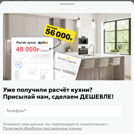
Заказать звонок
Стать дилером
Расскажите о нас
Поделиться
Оцените магазин
ИКС 1180
© 2015—2026 Интернет-магазин мебели Mebel169.ru
Уже получили расчёт кухни?
Пользовательское соглашение
Присылай нам, сделаем ДЕШЕВЛЕ!
Политика обработки персональных данных
Телефон*
Карта сайта
На информационном ресурсе
применяются
куки
и рекомендательные
Хорошо
Указывая свои данные, вы подтверждаете ознакомление c
технологии
Политикой обработки персональных данных