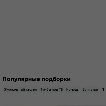
Популярные подборки
Журнальный столик
Тумбы под ТВ
Комоды
Банкетки
Пу