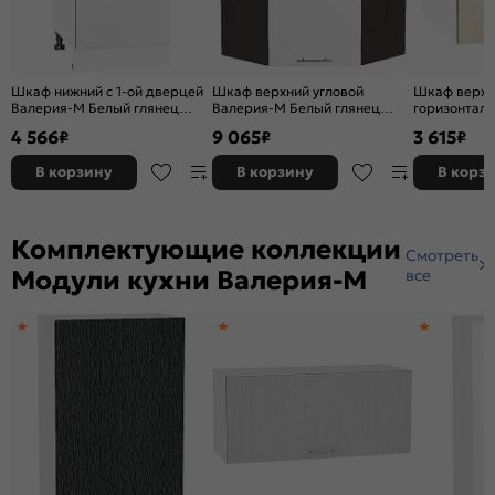
Шкаф нижний с 1-ой дверцей
Шкаф верхний угловой
Шкаф верхн
Валерия-М Белый глянец
Валерия-М Белый глянец
горизонталь
Белый 816*450*478
Graphite
Валерия-М 
4 566
9 065
3 615
₽
₽
₽
металлик Б
В корзину
В корзину
В корз
Комплектующие коллекции
Смотреть
Модули кухни Валерия-М
все