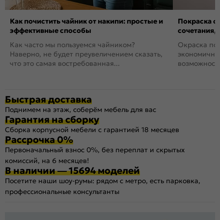
Как почистить чайник от накипи: простые и
Покраска ст
эффективные способы
сочетания,
Как часто мы пользуемся чайником?
Окраска пов
Наверно, не будет преувеличением сказать,
экономичный
что это самая востребованная...
возможность
Быстрая доставка
Поднимем на этаж, соберём мебель для вас
Гарантия на сборку
Сборка корпусной мебели с гарантией 18 месяцев
Рассрочка 0%
Первоначальный взнос 0%, без переплат и скрытых
комиссий, на 6 месяцев!
В наличии — 15694 моделей
Посетите наши шоу-румы: рядом с метро, есть парковка,
профессиональные консультанты